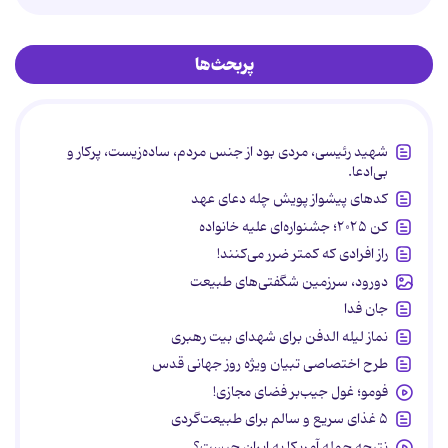
پربحث‌ها
شهید رئیسی، مردی بود از جنس مردم، ساده‌زیست، پرکار و
بی‌ادعا.
کدهای پیشواز پویش چله دعای عهد
کن ۲۰۲۵؛ جشنواره‌ای علیه خانواده
راز افرادی که کمتر ضرر می‌کنند!
دورود، سرزمین شگفتی‌های طبیعت
جان فدا
نماز لیله الدفن برای شهدای بیت رهبری
طرح اختصاصی تبیان ویژه روز جهانی قدس
فومو؛ غول جیب‌بر فضای مجازی!
۵ غذای سریع و سالم برای طبیعت‌گردی
نتیجه حمله آمریکا به ایران چیست؟