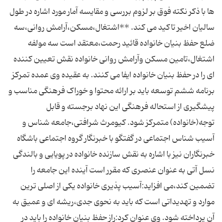
ها با ذکر نکته فوق بر لزوم بررسی و مقایسه آمار مورد اشاره در طول
سالیان اخیر تاکید می کند. **اشتغال،مسکن،آرامش روانی،سه
ضلع حفظ بنیان خانواده قائید رحمت،معتقد است سه مولفه
اشتغال،تامین مسکن وآرامش روانی خانواده نقش تعیین کننده
ای را در حفظ بنیان خانواده ایفا می کنند. به عقیده وی عمده تمرکز
برنامه ششم توسعه باید بر ارائه محتوا و خوراک فرهنگی مناسب و
پیشگیری از استحاله فرهنگی این نهاد برجسته و قابل
توجه(خانواده) متمرکز شود. کیومرث شرافتی،جامعه شناس و
آسیب شناس اجتماعی در گفتگو با خبرنگار گروه اجتماعی باشگاه
خبرنگاران نیز با اشاره به نقش سازنده خانواده در پویایی و بالندگی
نسل آتی به عنوان عنصری که مقرر است آینده این جامعه را
تضمین کند،می افزاید:آسیب پذیری خانواده یکی از اصلی ترین
موارد و تهدیداتی است که باید به نحوی جدی،ریشه ای و عمیق به
آن پرداخته شود. وی عنوان کرد:راز حفظ بنیان خانواده را باید در