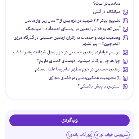
مناسب‌تر است؟
میانکاله در آتش
تشییع پیکر ۱۱۲ شهید در غزه پس از ۳ سال زیر آوار ماندن
آیین تعزیه‌خوانی اربعین در روستای احمدآباد - میانجلگه
وضعیت تردد و خدمات به زائران اربعین حسینی در گذرگاه مرزی
«تمرچین» - پیرانشهر
مراسم عزاداری اربعینِ حسینی در جوار محل شهادت رهبر انقلاب
چرا هرچی بزرگ‌تر میشیم، دوستای کمتری داریم؟
اربعین حسینی در حرم مطهر امام رضا علیه السلام
راز محبوبیت غمگین‌نمایی در فضای مجازی
استرس یا پیش یائسگی؟
وب‌گردی
سرویس خواب نوزاد
زیورآلات پاندورا