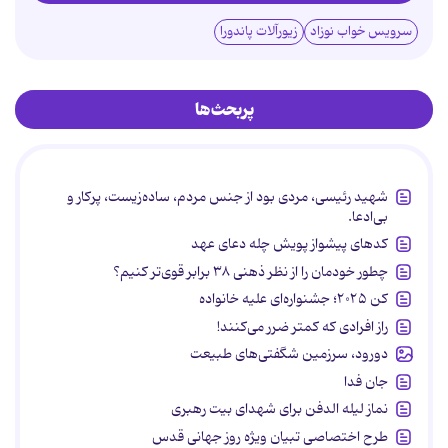
سرویس خواب نوزاد
زیورآلات پاندورا
پربحث‌ها
شهید رئیسی، مردی بود از جنس مردم، ساده‌زیست، پرکار و
بی‌ادعا.
کدهای پیشواز پویش چله دعای عهد
چطور خودمان را از نظر ذهنی ۳۸ برابر قوی‌تر کنیم؟
کن ۲۰۲۵؛ جشنواره‌ای علیه خانواده
راز افرادی که کمتر ضرر می‌کنند!
دورود، سرزمین شگفتی‌های طبیعت
جان فدا
نماز لیله الدفن برای شهدای بیت رهبری
طرح اختصاصی تبیان ویژه روز جهانی قدس