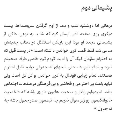
پشیمانی دوم
برهانی اما دوشنبه شب و بعد از اوج گرفتن سروصداها، پست
دیگری روی صفحه اش ارسال کرد که شاید به نوعی حاکی از
پشیمانی مجدد او بود! این بازیکن استقلال در مطلب جدیدش
مدعی شد فقط قصد کری خواندن داشته است: «در پست قبل كه
به احترام سازمان لیگ آن را ادیت كردم تیم خاصى طرف صحبتم
نبود و تمام تیم ها، حتى تیمهاى ته جدولى برایم قابل احترام
هستند. تمام زیبایی فوتبال به كرى خواندن و كل كل است ولى
نباید باعث بى احترامى و فحاشى و بى فرهنگى در صفحات اجتماعى
بشه. امیدوارم رفتار و صحبت هامون طورى باشه كه شخصیت
خانوادگیمون رو زیر سوال نبریم چه تیممون صدر جدول باشه چه
ته جدول.»