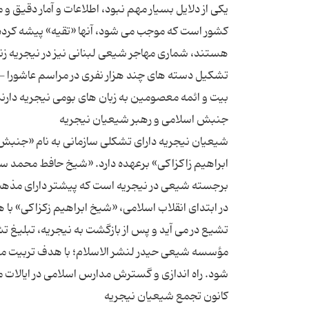
یکی از دلایل بسیار مهم نبود، اطلاعات و آمار دقیق
کشور است که موجب می شود، آنها «تقیه» پیشه کرده و
هستند، شماری مهاجر شیعی لبنانی نیز در نیجریه زن
تشکیل دسته های چند هزار نفری در مراسم عاشورا - 
شیعیان نیجریه دارای تشکلی سازمانی به نام «جنب
ابراهیم زاکزاکی» برعهده دارد. «شیخ حافط محمد 
در ابتدای انقلاب اسلامی، «شیخ ابراهیم زکزاکی» با
مؤسسه شیعی حیدر لنشر الاسلام؛ با هدف تربیت مب