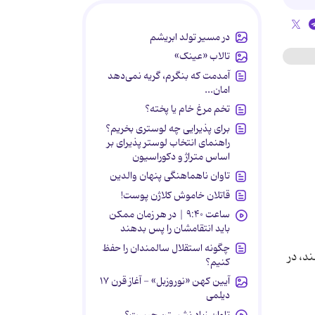
در مسیر تولد ابریشم
تالاب «عینک»
آمدمت که بنگرم، گریه نمی‌دهد
امان...
تخم مرغ خام یا پخته؟
برای پذیرایی چه لوستری بخریم؟
راهنمای انتخاب لوستر پذیرای بر
اساس متراژ و دکوراسیون
تاوان ناهماهنگی پنهان والدین
قاتلان خاموش کلاژن پوست!
ساعت ۹:۴۰ | در هر زمان ممکن
باید انتقامشان را پس بدهند
چگونه استقلال سالمندان را حفظ
 کنند، در
کنیم؟
آیین کهن «نوروزبل» - آغاز قرن ۱۷
دیلمی
تاوان زیاد نشستن چیست؟