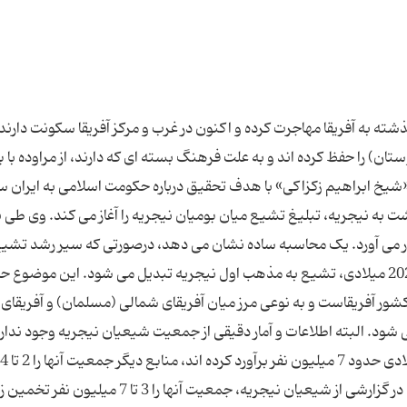
ه به آفریقا مهاجرت کرده و اکنون در غرب و مرکز آفریقا سکونت دارند. 
 را حفظ کرده اند و به علت فرهنگ بسته ای که دارند، از مراوده با ب
 «شیخ ابراهیم زکزاکی» با هدف تحقیق درباره حکومت اسلامی به ایران س
ت به نیجریه، تبلیغ تشیع میان بومیان نیجریه را آغاز می کند. وی طی 
ی را به تشیع در می آورد. یک محاسبه ساده نشان می دهد، درصورتی که سیر رشد تشی
نیجریه بر همین منوال ادامه داشته باشد، در دهه 2020 میلادی، تشیع به مذهب اول نیجریه تبدیل می شود. این موضوع ح
ر آفریقاست و به نوعی مرز میان آفریقای شمالی (مسلمان) و آفریقای
د. البته اطلاعات و آمار دقیقی از جمعیت شیعیان نیجریه وجود ندارد
درحالی که برخی منابع جمعیت آنان در سال 2008 میلادی حدود 7 میلیون نفر برآورد کرده اند، منابع دیگر جمعیت آنها را 2 تا 4
میلیون نفر ذکر نموده بودند. شبکه خبری بی بی سی در گزارشی از شیعیان نیجریه، جمعیت آنها را 3 