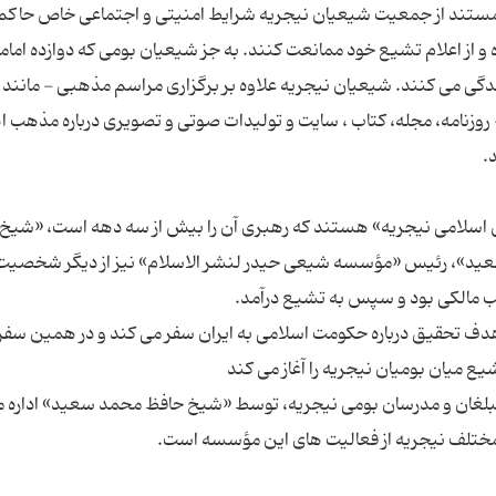
 و مستند از جمعیت شیعیان نیجریه شرایط امنیتی و اجتماعی خاص حاکم 
 از اعلام تشیع خود ممانعت کنند. به جز شیعیان بومی که دوازده امام
دگی می کنند. شیعیان نیجریه علاوه بر برگزاری مراسم مذهبی - مانند
روزنامه، مجله، کتاب ، سایت و تولیدات صوتی و تصویری درباره مذهب ا
ش اسلامی نیجریه» هستند که رهبری آن را بیش از سه دهه است، «شیخ
سعید»، رئیس «مؤسسه شیعی حیدر لنشر الاسلام» نیز از دیگر شخصیت
 هدف تحقیق درباره حکومت اسلامی به ایران سفر می کند و در همین سفر 
لغان و مدرسان بومی نیجریه، توسط «شیخ حافظ محمد سعید» اداره 