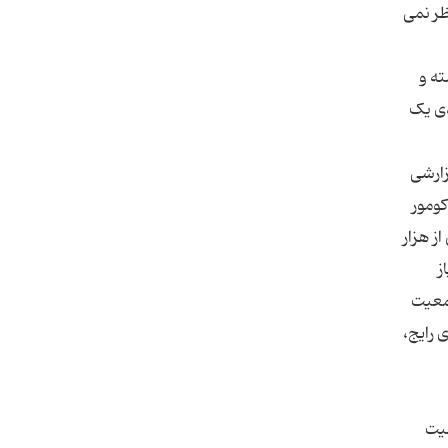
ظر نمی
ته و
ه زودی یک
زارشی
یره کومور
 بیش از هزار
از
جمعیت
 رایج،
لیت