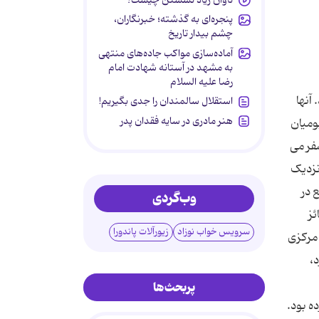
پنجره‌ای به گذشته؛ خبرنگاران،
چشم بیدار تاریخ
آماده‌سازی مواکب جاده‌های منتهی
به مشهد در آستانه شهادت امام
رضا علیه السلام
آنها
استقلال سالمندان را جدی بگیریم!
هنر مادری در سایه‌ فقدان پدر
ومیان
فر می
نزدیک
ع در
وب‌گردی
ائز
سرویس خواب نوزاد
زیورآلات پاندورا
 مرکزی
،
پربحث‌ها
تا 7 میلیون نفر تخمین زده بود.