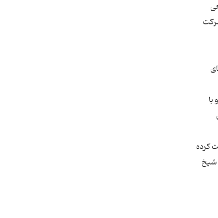
3 تا 5 میلیون شیعی
شرکت
ای
با
ت کرده
 شیخ