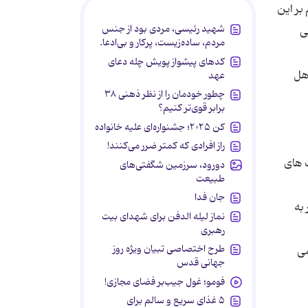
بر این
شهید رئیسی، مردی بود از جنس
ی
مردم، ساده‌زیست، پرکار و بی‌ادعا.
کدهای پیشواز پویش چله دعای
هل
عهد
چطور خودمان را از نظر ذهنی ۳۸
برابر قوی‌تر کنیم؟
کن ۲۰۲۵؛ جشنواره‌ای علیه خانواده
راز افرادی که کمتر ضرر می‌کنند!
 های
دورود، سرزمین شگفتی‌های
طبیعت
جان فدا
به
نماز لیله الدفن برای شهدای بیت
رهبری
طرح اختصاصی تبیان ویژه روز
می
جهانی قدس
فومو؛ غول جیب‌بر فضای مجازی!
۵ غذای سریع و سالم برای