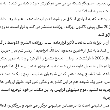
ی نیجریه، خبرنگار شبکه بی بی سی در گزارش خود تاکید می کند : «به ن
 دهند که به افرادی اطلاق می شود که در ابتدا مذهبی غیر شیعی داش
سپس به تشیع درآمدند جنبش شیعیان در نیجریه از 20 سال پیش تاكنون روزانه، روزنامه منتشر می كند و قرار است، ب
 را نیز به شدت تحت تأثیر قرار داده است. روزنامه الشرق الاوسط در گ
با موضوع «رشد بی سابقه تشیع در غرب آفریقا» در سال 2013 به نقل از «شیخ محمود عبدالله ابراهیم»، رهبر شیعیان جز
می نویسد: «من خود در سال 2004 شیعه شدم و در سال 2006 با بازگشت به وطن، تبلیغ تشیع را آغاز کردم و تا به امروز
ور به تشیع درآورده ام و تقریبا 50 نفر از آنها در حال تحصیل علوم دینی هستند و به زودی به عنوان مبلغ به کشور ب
شاهد رشد تشیع بوده و هم اکنون شیعیان به ترتیب پنج و یک درصد 
قبل، حتی یک شیعه هم در این کشورها زندگی نمی کرد. طبق ارزیابی های
 های تبلیغی است که در مقیاس میلیونی برگزار می شود و بزرگترین فعا