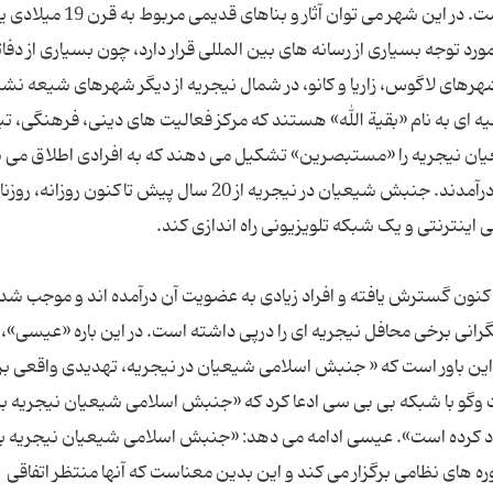
شهر «كادونا» مهمترین شهر شیعه نشین نیجریه است. در این شهر می توان آثار و بناه
رد توجه بسیاری از رسانه های بین المللی قرار دارد، چون بسیاری از دفات
رهای لاگوس، زاریا و کانو، در شمال نیجریه از دیگر شهرهای شیعه نش
ه ای به نام «بقیة الله» هستند که مرکز فعالیت های دینی، فرهنگی، تب
 آنها شمرده می شود. 95 درصد شیعیان نیجریه را «مستبصرین» تشکیل می دهند که به افرادی اطلاق 
در ابتدا مذهبی غیر شیعی داشته و سپس به تشیع درآمدند. جنبش شیعیان در نیجریه از 20 سال پیش تاكنون روزانه
نون گسترش یافته و افراد زیادی به عضویت آن درآمده اند و موجب شده 
انی برخی محافل نیجریه ای را درپی داشته است. در این باره «عیسی»،
ر این باور است که « جنبش اسلامی شیعیان در نیجریه، تهدیدی واقعی بر
 وگو با شبکه بی بی سی ادعا کرد که «جنبش اسلامی شیعیان نیجریه به
د كرده است». عیسی ادامه می دهد: «جنبش اسلامی شیعیان نیجریه ب
ه های نظامی برگزار می كند و این بدین معناست که آنها منتظر اتفاقی