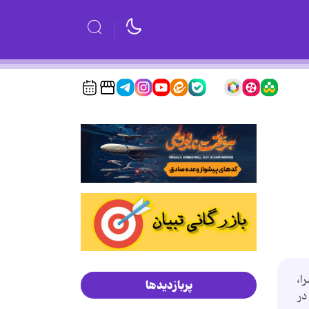
ا،
پربازدیدها
در