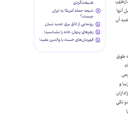
وق شهر طوق «بابا علی» نام دارد. پس از جامه شدن همه طوق ها، در ساعت ۴بعدازظهر،
طبیعت‌گردی
ل آنها
نتیجه حمله آمریکا به ایران
چیست؟
ید آن
رونمایی از اتاق برق جدید تبیان
زهرهای پنهان خانه را بشناسید!
قهرمان‌های خسته یا والدین مفید!
ه طوق
ه
صوص
با و
عزاداران
و تکی