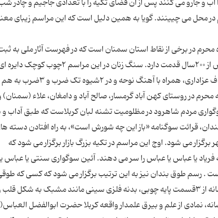
را آب و جارو می کنند پس از آن فضای تکیه را با تعدادی جاجیم و چادر ش
 در محل می چیینند. گویا به همین دلیل است که این مراسم زیبای معنو
محرم در برخی از نقاط استان سمنان است که در فهرست آثار ملی به ثبت
رسیده است. این مراسم سنتی در استان سمنان بیش از ۲۰۰سال قدمت دارد. سنگ زنان در این مر
به اندازه کف دست با قطر تقریبی ۷سانتی متر را با هدف عزاداری، همراه با آهنگ نوحه و در ۲شیوه 
محرم در روستای کهن آباد گرمسار، صالح آباد و دامغان، علاء (سمنان) 
سوگواری مردم شاهرود در مظلومیت تشنه لبان کربلاست که طبق آداب و
ان، قرائت سوگنامه «باز این چه شورش است»، به راه افتادن دسته ها
گزار می شود. اوج این مراسم در تکیه بزرگ بازار برگزار می شود که
ه فریاد یا عباس یا عباس را سر می دهند. آئین سوگواری سنتی یا عباس ی
ت . رسم طوق بندان نیز به این ترتیب برگزار می شود که کسی که طوقی ر
اجدادش به ارث برده آن را آماده حمل می کند. این نشانه از ۳قسمت پایه چوبی، بدنه فلزی سینی مانند مشبک به شکل قل
انه، نمادی از علم و بیرق علمدار واقعه کربلا حضرت ابوالفضل العباس(