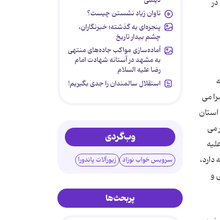
در
تاوان زیاد نشستن چیست؟
پنجره‌ای به گذشته؛ خبرنگاران،
چشم بیدار تاریخ
آماده‌سازی مواکب جاده‌های منتهی
به مشهد در آستانه شهادت امام
رضا علیه السلام
ه
استقلال سالمندان را جدی بگیریم!
را می
استان
 می
وب‌گردی
(علیه
ه دارد.یکی از آیین های ویژه و سنت های محلی در شهر دامغان که قدمت ۱۲۰ ٬ساله دارد،
سرویس خواب نوزاد
زیورآلات پاندورا
 و
پربحث‌ها