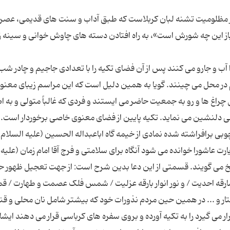
در مظلومیت تشنه لبان کربلاست که طبق آداب و سنت های قدیمی، عصر
از این چه شورش است»، به راه افتادن دسته های چاوش خوانی و سینه ز
را آب و جارو می کنند پس از آن فضای تکیه را با تعدادی جاجیم و چادر ش
 در محل می چینند. گویا به همین دلیل است که این مراسم زیبای معنوی
 چراغ ها و رو به جمعیت حاضر می ایستند و فردی که غالباً متولی و به 
نی دلنشین می نماید. تکیه پایین از فضای معنوی خاصی برخوردار است.
ی برافراشته شده نمادی از خیمه گاه اباعبداله الحسین (علیه السلام
ت عاشورا خوانده می شود آنگاه برای سلامتی و فرج آقا امام زمان (علیه
سخ می گویند. قسمتی از این دعا بدین شرح است: از جهت تعجیل ظهور ح
شارقه احدیت / و نور انوار بارقه عزلیت / شمس فلک عصمت و طهارت / قم
ار و ... در همین حین مردم نذورات خود که بیشتر شامل نان محلی و قن
ار می گیرد را به تکیه آورده و بروی سفره های کرباسی قرار می دهند ایشا