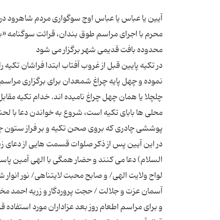
آیین یا عباس یا عباس اوج سوگواری مردم شاهرود 
محرم با اجرای مراسم طوق بندان، قرائت سوگنامه «ب
در تکیه پایین قبل از غروب آفتاب ابتدا فراشان تکیه 
نموده و چهل پایه چراغ شمعدان برای برگزاری مراسم
چلچلا یا همان چهل چراغ نامیده اند. خدام تکیه مقابل
محلی ها بابای تکیه است، شروع به خواندن دعا با لح
پوششی چادری که بروی صحن تکیه و بر فراز ستون چوب
در این آیین پس از ذکر صلوات قسمت هایی از دعای زیار
السلام) دعا می کنند و حضار همگی با الهی آمین پا
لواح ولایت الهی/ و صابح محبت لایتناهی/ نور انوار 
آسمان عزت و جلالت / حجت پروردگار و زریه احمد مخت
و برای مراسم اطعام روز بعد عزاداران مورد استفاده قر