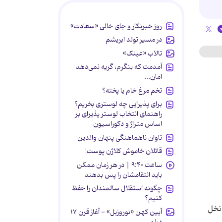
روز خبرنگار و جای خالی «سعادت»
در مسیر تولد ابریشم
تالاب «عینک»
آمدمت که بنگرم، گریه نمی‌دهد
امان...
تخم مرغ خام یا پخته؟
برای پذیرایی چه لوستری بخریم؟
راهنمای انتخاب لوستر پذیرای بر
اساس متراژ و دکوراسیون
تاوان ناهماهنگی پنهان والدین
قاتلان خاموش کلاژن پوست!
ساعت ۹:۴۰ | در هر زمان ممکن
باید انتقامشان را پس بدهند
چگونه استقلال سالمندان را حفظ
کنیم؟
 نخل
آیین کهن «نوروزبل» - آغاز قرن ۱۷
دیلمی