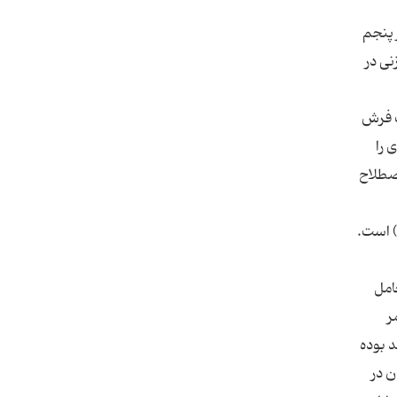
 پنجم
نی در
ب فرش
 را
اصطلاح
) است.
امل
ر
د بوده
ن در