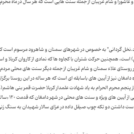
و عاشورا و شام غریبان از جمله سنت هایی است که هر سال در ماه محرم 
ارد.نخل گردانی" به خصوص در شهرهای سمنان و شاهرود مرسوم است ک
 است، همچنین حرکت شتران با کجاوه ها که نمادی از کاروان کربلا و اس
 روستای علاء سمنان و شام غریبان از جمله دیگر سنت های محلی مردم 
غان نیز از آیین های باسابقه ای است که هر ساله در این روستا برگزار
۵۰۰ ساله دارد همه ساله از پنجم محرم الحرام به یاد شهادت علمدار کربلا حضرت قمر بنی هاشم
السلام) در این روستا آغاز و تا روز عاشورا ادام
دست داشتن دو تکه چوب صیقل داده در عزای سالار شهیدان به سنگ زنی