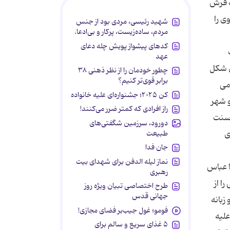
ب فرش
ی را
شهید رئیسی، مردی بود از جنس
مردم، ساده‌زیست، پرکار و بی‌ادعا.
کدهای پیشواز پویش چله دعای
عهد
اسم ۲چوب کوچک دایره ای شکل
چطور خودمان را از نظر ذهنی ۳۸
برابر قوی‌تر کنیم؟
تک ضرب و ۳ضرب به هم می
کن ۲۰۲۵؛ جشنواره‌ای علیه خانواده
و شهر
راز افرادی که کمتر ضرر می‌کنند!
 سنت
دورود، سرزمین شگفتی‌های
طبیعت
ی
جان فدا
نماز لیله الدفن برای شهدای بیت
ا عباس
رهبری
ا از
طرح اختصاصی تبیان ویژه روز
جهانی قدس
ب و زبانه
فومو؛ غول جیب‌بر فضای مجازی!
علیه
۵ غذای سریع و سالم برای