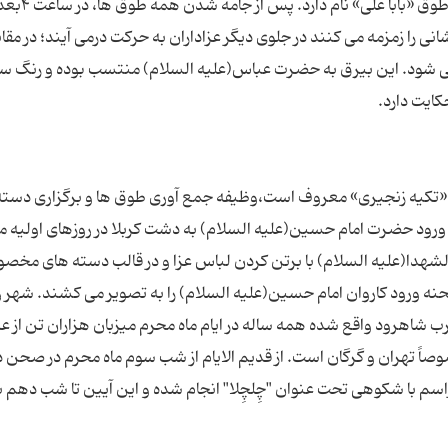
السلام) است. بزرگ ترین و سنگین ترین ط
نی را زمزمه می کنند در جلوی دیگر عزاداران به حرکت درمی آیند؛ در مقاب
ی شود. این بیرق به حضرت عباس(علیه السلام) منتسب بوده و رنگ سف
ه به «تکیه زنجیری» معروف است،وظیفه جمع آوری طوق ها و برگزاری دست
ان ورود حضرت امام حسین(علیه السلام) به دشت کربلا در روزهای اولیه ما
الشهدا(علیه السلام) با برتن کردن لباس عزا و در قالب دسته های مخ
حنه ورود کاروان امام حسین(علیه السلام) را به تصویر می کشند. شهر زی
له 33 كیلومتری شمال غرب شاهرود واقع شده همه ساله در ایام ماه محرم میزبان هزاران تن از 
ً تهران و گرگان است. از قدیم الایام از شب سوم ماه محرم در صحن د
راسم با شکوهی تحت عنوان "چِلچِلا" انجام شده و این آیین تا شب دهم با