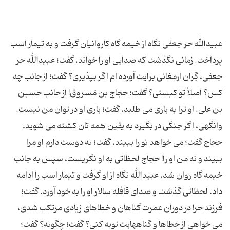
عبیدالله حر جعفی نگاه از خیمه گاه کاروانیان گرفت و به تیمار اسب
پرداخت. زمانی نگذشت که صدایی او را خواند. گفت؛ عبیدالله حر
جعفی، گِران ارمغانی برایت آورده ام اگر بپذیری؟ گفت؛ از جانب چه
کس؟ اصلاً تو کیستی؟ گفت؛ حجاج بن مَسروق! از جانب حسین
بن علی. او ترا به یاری می طلبد. گفت؛ یاری او در توان من نیست.
وانگهی، اگر جنگی در بگیرد به یقین همه تان کشته می شوید.
حجاج گفت؛ می خواهد تو را ببیند. گفت؛ نه دوست دارم او مرا
ببیند و نه من او را! حجاج لحظاتی به او نگریست، سپس به جانب
خیمه گاه روان شد. عبیدالله نگاه از او گرفت و تیمار اسب را ادامه
داد. لحظاتی گذشت و صدای قافله سالار او را به خود آورد. گفت؛
فرزند حر! در دوران عمرت گناهان و خطاهای زیادی مرتکب شدی،
می خواهی از خطاها و گناههایت توبه کنی؟ گفت؛ چگونه؟ گفت؛