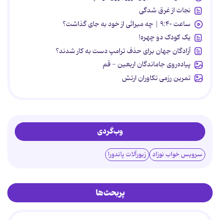
نجات از غرق شدگی
ساعت ۹:۴۰ | چه میراثی از خود به جای گذاشت؟
یک کودک دو چهره!
آزادگان جهان برای حذف ترامپ دست به کار شدند؟
پیاده‌روی جاماندگان اربعین - قم
تمرین رزمی تکاوران ارتش
وب‌گردی
سرویس خواب نوزاد
زیورآلات پاندورا
پربحث‌ها