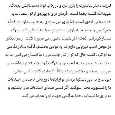
فرزند دختر پیامبرت را یاری کن و در رکاب او با دشمنانش بجنگ.
عبیدالله گفت؛ بخدا قسم، فرمان بری و پیروی از تو، سعادت و
خوشبختی ابدی است. اما یاری من سودی به حالت ندارد. در کوفه
هم کسی را مصمم به یاری ات ندیدم. مرا معاف کن، که از مرگ
بسیار گریزانم. گفت؛ اگر شهید نشوی می میری! گفت؛ از من بگذر،
در عوض اسب تیزپایی دارم که به تو می بخشم. قافله سالار نگاهی
به او کرد. گفت؛ حال که تو از نثار جانت در راه ما امتناع می کنی، ما نه
به تو نیاز داریم و نه به اسب تو. و حرکت کرد، چند قدم برداشت، و
سپس ایستاد و نگاه سوی عبیدالله گرداند. گفت؛ تا می توانی
خودت را به دور دستها برسان و از اینجا دور باش تا صدای استغاث
ما را نشنوی. بخدا سوگند اگر کسی صدای استغاث ما را بشنود و