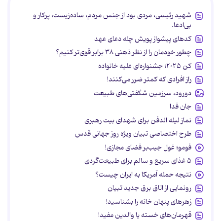
شهید رئیسی، مردی بود از جنس مردم، ساده‌زیست، پرکار و
بی‌ادعا.
کدهای پیشواز پویش چله دعای عهد
چطور خودمان را از نظر ذهنی ۳۸ برابر قوی‌تر کنیم؟
کن ۲۰۲۵؛ جشنواره‌ای علیه خانواده
راز افرادی که کمتر ضرر می‌کنند!
دورود، سرزمین شگفتی‌های طبیعت
جان فدا
نماز لیله الدفن برای شهدای بیت رهبری
طرح اختصاصی تبیان ویژه روز جهانی قدس
فومو؛ غول جیب‌بر فضای مجازی!
۵ غذای سریع و سالم برای طبیعت‌گردی
نتیجه حمله آمریکا به ایران چیست؟
رونمایی از اتاق برق جدید تبیان
زهرهای پنهان خانه را بشناسید!
قهرمان‌های خسته یا والدین مفید!