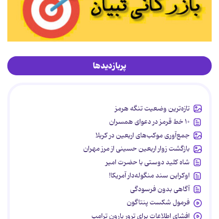
پربازدیدها
تازه‌ترین وضعیت تنگه هرمز
۱۰ خط قرمز در دعوای همسران
جمع‌آوری موکب‌های اربعین در کربلا
بازگشت زوار اربعین حسینی از مرز مهران
شاه کلید دوستی با حضرت امیر
اوکراین سند منگوله‌دار آمریکا!
آگاهی بدون فرسودگی
فرمول شکست پنتاگون
افشای اطلاعات برای ترور بارون ترامپ