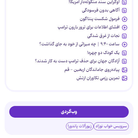
اوکراین سند منگوله‌دار آمریکا!
آگاهی بدون فرسودگی
فرمول شکست پنتاگون
افشای اطلاعات برای ترور بارون ترامپ
نجات از غرق شدگی
ساعت ۹:۴۰ | چه میراثی از خود به جای گذاشت؟
یک کودک دو چهره!
آزادگان جهان برای حذف ترامپ دست به کار شدند؟
پیاده‌روی جاماندگان اربعین - قم
تمرین رزمی تکاوران ارتش
وب‌گردی
سرویس خواب نوزاد
زیورآلات پاندورا