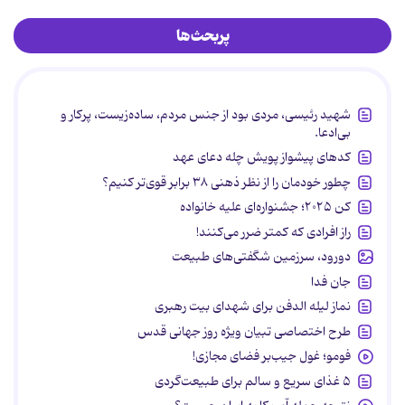
پربحث‌ها
شهید رئیسی، مردی بود از جنس مردم، ساده‌زیست، پرکار و
بی‌ادعا.
کدهای پیشواز پویش چله دعای عهد
چطور خودمان را از نظر ذهنی ۳۸ برابر قوی‌تر کنیم؟
کن ۲۰۲۵؛ جشنواره‌ای علیه خانواده
راز افرادی که کمتر ضرر می‌کنند!
دورود، سرزمین شگفتی‌های طبیعت
جان فدا
نماز لیله الدفن برای شهدای بیت رهبری
طرح اختصاصی تبیان ویژه روز جهانی قدس
فومو؛ غول جیب‌بر فضای مجازی!
۵ غذای سریع و سالم برای طبیعت‌گردی