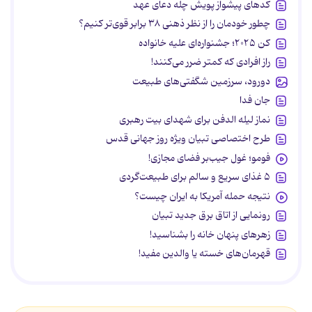
کدهای پیشواز پویش چله دعای عهد
چطور خودمان را از نظر ذهنی ۳۸ برابر قوی‌تر کنیم؟
کن ۲۰۲۵؛ جشنواره‌ای علیه خانواده
راز افرادی که کمتر ضرر می‌کنند!
دورود، سرزمین شگفتی‌های طبیعت
جان فدا
نماز لیله الدفن برای شهدای بیت رهبری
طرح اختصاصی تبیان ویژه روز جهانی قدس
فومو؛ غول جیب‌بر فضای مجازی!
۵ غذای سریع و سالم برای طبیعت‌گردی
نتیجه حمله آمریکا به ایران چیست؟
رونمایی از اتاق برق جدید تبیان
زهرهای پنهان خانه را بشناسید!
قهرمان‌های خسته یا والدین مفید!