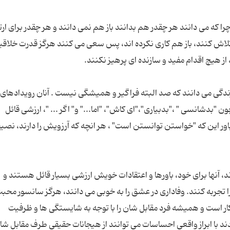
 که می دانند هر چقدر هم بدانند باز هم نمی دانند و هر چقدر برای ارتق
لاش کنند، باز هم کاری نکرده اند، پس سعی می کنند هرگز قدرت خلاق
ز زندگی می دانند که صد البته فراگیر و همیشگی نیست . آنان رویدادهای ن
 "بدشانسی " ،"بدبیاری"،"ای کاش"، "اما..." و" اگر ... "، ارزشی قائل
ور این که "خواستن توانستن است" ، هر انچه که آرزویش را دارند، نصی
، آنها برای خود، باورها و اعتقادات خویش ارزشی بسیار قائل هستند و
ا تجربه کنند. وفاداری در عشق را به خوبی می دانند، هرگز سانسور محب
ار است و همیشه فرد مقابل شان را با توجه به شایستگی ها و ظرفیت
 با ابراز واقعی احساسات می توانند از هیجانات حقیقی طرف مقابل شان