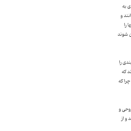
ی به
نند و
 را
ن شوند
دی را
د که
چرا که
وحی و
و از