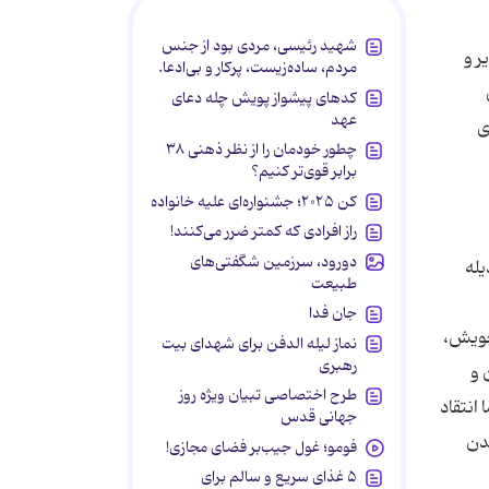
شهید رئیسی، مردی بود از جنس
ر و
مردم، ساده‌زیست، پرکار و بی‌ادعا.
کدهای پیشواز پویش چله دعای
عهد
ی
چطور خودمان را از نظر ذهنی ۳۸
برابر قوی‌تر کنیم؟
کن ۲۰۲۵؛ جشنواره‌ای علیه خانواده
راز افرادی که کمتر ضرر می‌کنند!
دورود، سرزمین شگفتی‌های
یله
طبیعت
جان فدا
 خویش،
نماز لیله الدفن برای شهدای بیت
رهبری
 و
طرح اختصاصی تبیان ویژه روز
انتقاد
جهانی قدس
شدن
فومو؛ غول جیب‌بر فضای مجازی!
۵ غذای سریع و سالم برای