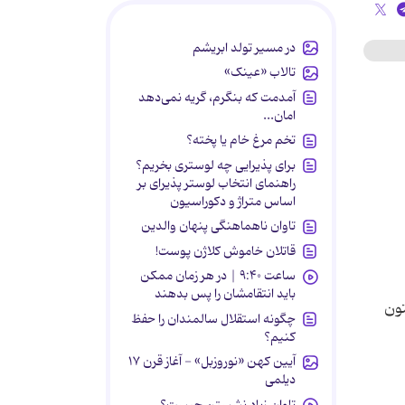
در مسیر تولد ابریشم
تالاب «عینک»
آمدمت که بنگرم، گریه نمی‌دهد
امان...
تخم مرغ خام یا پخته؟
برای پذیرایی چه لوستری بخریم؟
راهنمای انتخاب لوستر پذیرای بر
اساس متراژ و دکوراسیون
تاوان ناهماهنگی پنهان والدین
قاتلان خاموش کلاژن پوست!
ساعت ۹:۴۰ | در هر زمان ممکن
باید انتقامشان را پس بدهند
تون
چگونه استقلال سالمندان را حفظ
کنیم؟
آیین کهن «نوروزبل» - آغاز قرن ۱۷
دیلمی
تاوان زیاد نشستن چیست؟