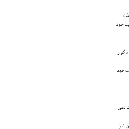
اء
یت خود
اگوار
ب خود
ت نمی
 نیز