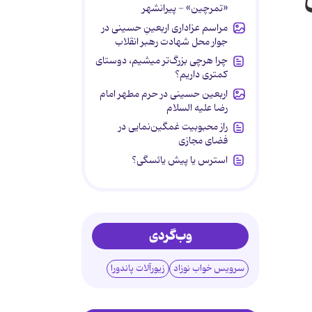
«تمرچین» - پیرانشهر
مراسم عزاداری اربعینِ حسینی در
جوار محل شهادت رهبر انقلاب
چرا هرچی بزرگ‌تر میشیم، دوستای
کمتری داریم؟
اربعین حسینی در حرم مطهر امام
رضا علیه السلام
راز محبوبیت غمگین‌نمایی در
فضای مجازی
استرس یا پیش یائسگی؟
وب‌گردی
سرویس خواب نوزاد
زیورآلات پاندورا