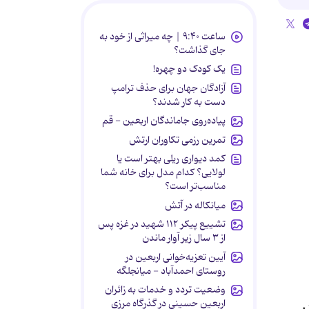
ساعت ۹:۴۰ | چه میراثی از خود به
جای گذاشت؟
یک کودک دو چهره!
آزادگان جهان برای حذف ترامپ
دست به کار شدند؟
پیاده‌روی جاماندگان اربعین - قم
تمرین رزمی تکاوران ارتش
کمد دیواری ریلی بهتر است یا
لولایی؟ کدام مدل برای خانه شما
مناسب‌تر است؟
میانکاله در آتش
تشییع پیکر ۱۱۲ شهید در غزه پس
از ۳ سال زیر آوار ماندن
آیین تعزیه‌خوانی اربعین در
روستای احمدآباد - میانجلگه
وضعیت تردد و خدمات به زائران
اربعین حسینی در گذرگاه مرزی