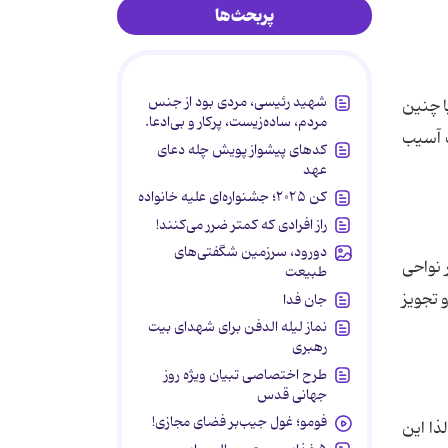
پربحث‌ها
شهید رئیسی، مردی بود از جنس
ا چنین
مردم، ساده‌زیست، پرکار و بی‌ادعا.
 آسیب
کدهای پیشواز پویش چله دعای
عهد
کن ۲۰۲۵؛ جشنواره‌ای علیه خانواده
راز افرادی که کمتر ضرر می‌کنند!
دورود، سرزمین شگفتی‌های
 نواحی
طبیعت
 تجویز
جان فدا
نماز لیله الدفن برای شهدای بیت
رهبری
طرح اختصاصی تبیان ویژه روز
جهانی قدس
فومو؛ غول جیب‌بر فضای مجازی!
ذا این