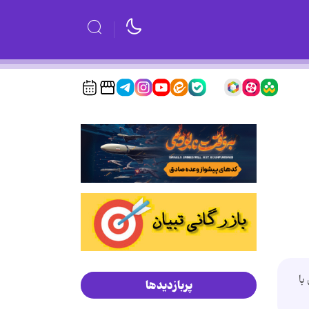
با
پربازدیدها