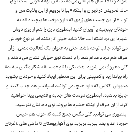
شوند و تا 15 سال هم باقی می مانند. این بهانه خوبی است برای
خانه نخریدن در تهران و اینکه «بیا تا برویم از این ولایت من و
تو...» از این چسب های زردی که دار و درخت‌ها پیچیده اند به
خودتان بپیچید یا آویزان کنید اینطوری باری را هم از روی دوش
شهرداری برداشته اید. حالا شاید خیلی کار نکند اما در نوع خودش
می تواند جالب توجه باشد، حتی به عنوان یک فعالیت مدنی. از آن
طرف هم مردم مدام شما را با دست توی خیابان نشان می دهند و
کلی معروف می شوید. هشتکی با نام «مسابقه شکار مگس سفید»
راه بیاندازید و کمپینی برای این منظور ایجاد کنید و خودتان بشوید
مدیرش. کلاس که دارد هیچ، می توانید اسپانسر هم جذب کنید و
جایزه بدهید. اینطوری دوست های جدید و قدیمی پیدا خواهید
کرد. از آن طرف از اینکه حشره ها بروند توی دهانتان نترسید،
اینطوری می توانید کلی مگس جمع کنید که خوب هم خیس
خورده اند و بعد ببرید بریزید توی آکواریومتان تا ماهی های لاغرتان