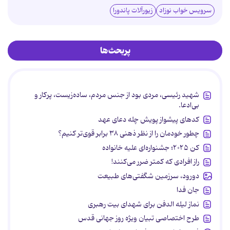
سرویس خواب نوزاد
زیورآلات پاندورا
پربحث‌ها
شهید رئیسی، مردی بود از جنس مردم، ساده‌زیست، پرکار و
بی‌ادعا.
کدهای پیشواز پویش چله دعای عهد
چطور خودمان را از نظر ذهنی ۳۸ برابر قوی‌تر کنیم؟
کن ۲۰۲۵؛ جشنواره‌ای علیه خانواده
راز افرادی که کمتر ضرر می‌کنند!
دورود، سرزمین شگفتی‌های طبیعت
جان فدا
نماز لیله الدفن برای شهدای بیت رهبری
طرح اختصاصی تبیان ویژه روز جهانی قدس