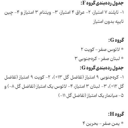
جدول رده‌بندی گروه F:
۱- تایلند ۷ امتیاز، ۲- عراق ۴ امتیاز، ۳- ویتنام ۳ امتیاز و ۴- چین
تایپه بدون امتیاز
گروه G:
* لائوس صفر - کویت ۲
* لبنان صفر - کره‌جنوبی ۳
جدول رده‌بندی گروه G:
۱- کره‌جنوبی ۹ امتیاز (تفاضل گل ۱۳+)، ۲- کویت ۹ امتیاز (تفاضل
گل ۱۲+)، ۳- لبنان ۳ امتیاز، ۴- لائوس یک امتیاز (تفاضل گل ۸-) و
۵- میانمار یک امتیاز (تفاضل گل ۱۱-)
گروه H:
* یمن صفر - بحرین ۴