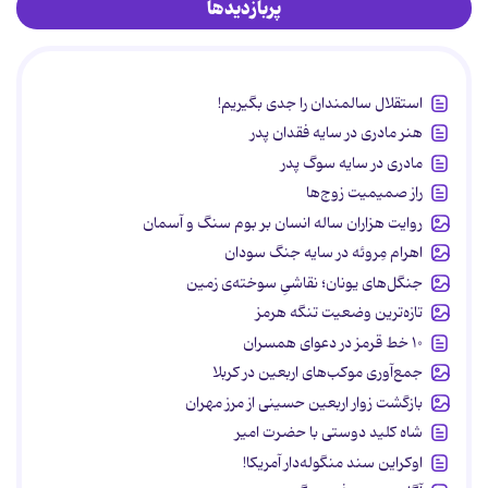
پربازدیدها
استقلال سالمندان را جدی بگیریم!
هنر مادری در سایه‌ فقدان پدر
مادری در سایه سوگ پدر
راز صمیمیت زوج‌ها
روایت هزاران ساله انسان بر بوم سنگ و آسمان
اهرام مِروئه در سایه جنگ سودان
جنگل‌های یونان؛ نقاشیِ سوخته‌ی زمین
تازه‌ترین وضعیت تنگه هرمز
۱۰ خط قرمز در دعوای همسران
جمع‌آوری موکب‌های اربعین در کربلا
بازگشت زوار اربعین حسینی از مرز مهران
شاه کلید دوستی با حضرت امیر
اوکراین سند منگوله‌دار آمریکا!