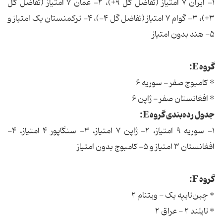
۱- ایران ۷ امتیاز (تفاضل گل ۹+)، ۲- عمان ۷ امتیاز (تفاضل گل
۳+)، ۳- گوام ۷ امتیاز (تفاضل گل ۴-)، ۴- ترکمنستان یک امتیاز و
۵- هند بدون امتیاز
گروه E:
* کامبوج صفر - سوریه ۶
* افغانستان صفر - ژاپن ۶
جدول رده‌بندی گروه E:
۱- سوریه ۹ امتیاز، ۲- ژاپن ۷ امتیاز، ۳- سنگاپور ۴ امتیاز، ۴-
افغانستان ۳ امتیاز و ۵- کامبوج بدون امتیاز
گروه F:
* چین‌تایپه یک - ویتنام ۲
* تایلند ۲ - عراق ۲