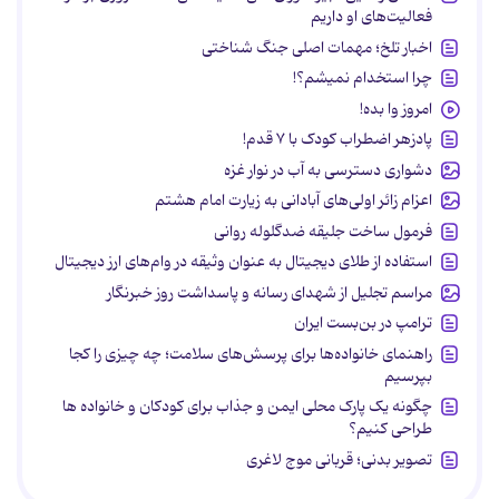
فعالیت‌های او داریم
اخبار تلخ؛ مهمات اصلی جنگ شناختی
چرا استخدام نمیشم؟!
امروز وا بده!
پادزهر اضطراب کودک با ۷ قدم!
دشواری دسترسی به آب در نوار غزه
اعزام زائر اولی‌های آبادانی به زیارت امام هشتم
فرمول ساخت جلیقه ضدگلوله روانی
استفاده از طلای دیجیتال به عنوان وثیقه در وام‌های ارز دیجیتال
مراسم تجلیل از شهدای رسانه و پاسداشت روز خبرنگار
ترامپ در بن‌بست ایران
راهنمای خانواده‌ها برای پرسش‌های سلامت؛ چه چیزی را کجا
بپرسیم
چگونه یک پارک محلی ایمن و جذاب برای کودکان و خانواده ها
طراحی کنیم؟
تصویر بدنی؛ قربانی موج لاغری