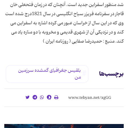
بلقیس جغرافیاى گمشده سرزمین
برچسب‌ها
من