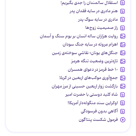
استقلال سالمندان را جدی بگیریم!
هنر مادری در سایه‌ فقدان پدر
مادری در سایه سوگ پدر
راز صمیمیت زوج‌ها
روایت هزاران ساله انسان بر بوم سنگ و آسمان
اهرام مِروئه در سایه جنگ سودان
جنگل‌های یونان؛ نقاشیِ سوخته‌ی زمین
تازه‌ترین وضعیت تنگه هرمز
۱۰ خط قرمز در دعوای همسران
جمع‌آوری موکب‌های اربعین در کربلا
بازگشت زوار اربعین حسینی از مرز مهران
شاه کلید دوستی با حضرت امیر
اوکراین سند منگوله‌دار آمریکا!
آگاهی بدون فرسودگی
فرمول شکست پنتاگون