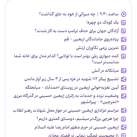
ساعت ۹:۴۰ | چه میراثی از خود به جای گذاشت؟
یک کودک دو چهره!
آزادگان جهان برای حذف ترامپ دست به کار شدند؟
پیاده‌روی جاماندگان اربعین - قم
تمرین رزمی تکاوران ارتش
کمد دیواری ریلی بهتر است یا لولایی؟ کدام مدل برای خانه شما
مناسب‌تر است؟
میانکاله در آتش
تشییع پیکر ۱۱۲ شهید در غزه پس از ۳ سال زیر آوار ماندن
آیین تعزیه‌خوانی اربعین در روستای احمدآباد - میانجلگه
وضعیت تردد و خدمات به زائران اربعین حسینی در گذرگاه مرزی
«تمرچین» - پیرانشهر
مراسم عزاداری اربعینِ حسینی در جوار محل شهادت رهبر انقلاب
چرا هرچی بزرگ‌تر میشیم، دوستای کمتری داریم؟
اربعین حسینی در حرم مطهر امام رضا علیه السلام
راز محبوبیت غمگین‌نمایی در فضای مجازی