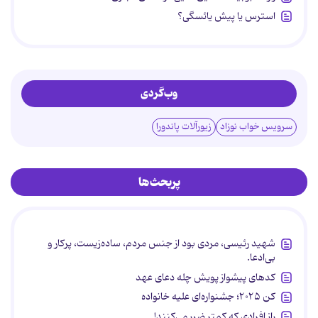
استرس یا پیش یائسگی؟
وب‌گردی
سرویس خواب نوزاد
زیورآلات پاندورا
پربحث‌ها
شهید رئیسی، مردی بود از جنس مردم، ساده‌زیست، پرکار و
بی‌ادعا.
کدهای پیشواز پویش چله دعای عهد
کن ۲۰۲۵؛ جشنواره‌ای علیه خانواده
راز افرادی که کمتر ضرر می‌کنند!