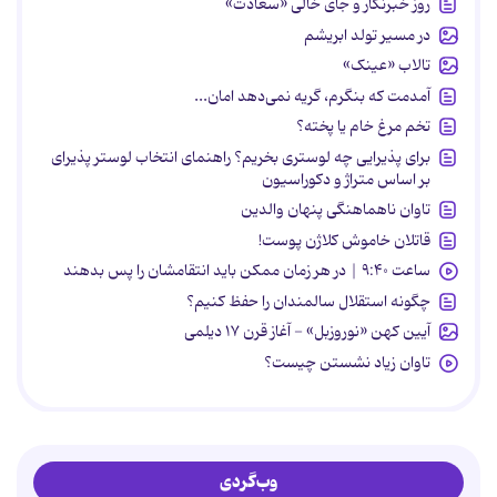
روز خبرنگار و جای خالی «سعادت»
در مسیر تولد ابریشم
تالاب «عینک»
آمدمت که بنگرم، گریه نمی‌دهد امان...
تخم مرغ خام یا پخته؟
برای پذیرایی چه لوستری بخریم؟ راهنمای انتخاب لوستر پذیرای
بر اساس متراژ و دکوراسیون
تاوان ناهماهنگی پنهان والدین
قاتلان خاموش کلاژن پوست!
ساعت ۹:۴۰ | در هر زمان ممکن باید انتقامشان را پس بدهند
چگونه استقلال سالمندان را حفظ کنیم؟
آیین کهن «نوروزبل» - آغاز قرن ۱۷ دیلمی
تاوان زیاد نشستن چیست؟
وب‌گردی