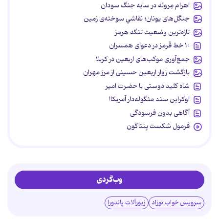
اهرام مِروئه در سایه جنگ سودان
جنگل‌های یونان؛ نقاشیِ سوخته‌ی زمین
تازه‌ترین وضعیت تنگه هرمز
۱۰ خط قرمز در دعوای همسران
جمع‌آوری موکب‌های اربعین در کربلا
بازگشت زوار اربعین حسینی از مرز مهران
شاه کلید دوستی با حضرت امیر
اوکراین سند منگوله‌دار آمریکا!
آگاهی بدون فرسودگی
فرمول شکست پنتاگون
وب‌گردی
سرویس خواب نوزاد
زیورآلات پاندورا