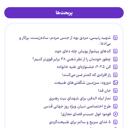
پربحث‌ها
شهید رئیسی، مردی بود از جنس مردم، ساده‌زیست، پرکار و
بی‌ادعا.
کدهای پیشواز پویش چله دعای عهد
چطور خودمان را از نظر ذهنی ۳۸ برابر قوی‌تر کنیم؟
کن ۲۰۲۵؛ جشنواره‌ای علیه خانواده
راز افرادی که کمتر ضرر می‌کنند!
دورود، سرزمین شگفتی‌های طبیعت
جان فدا
نماز لیله الدفن برای شهدای بیت رهبری
طرح اختصاصی تبیان ویژه روز جهانی قدس
فومو؛ غول جیب‌بر فضای مجازی!
۵ غذای سریع و سالم برای طبیعت‌گردی