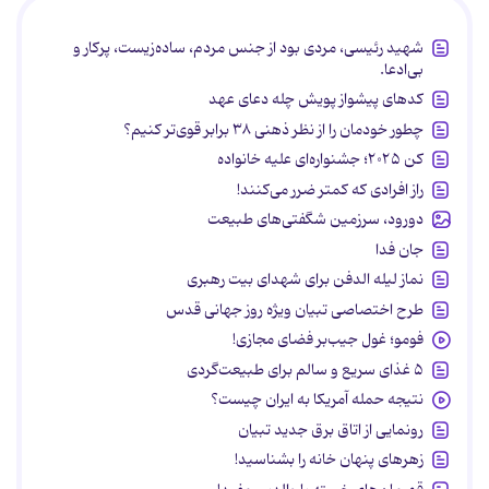
شهید رئیسی، مردی بود از جنس مردم، ساده‌زیست، پرکار و
بی‌ادعا.
کدهای پیشواز پویش چله دعای عهد
چطور خودمان را از نظر ذهنی ۳۸ برابر قوی‌تر کنیم؟
کن ۲۰۲۵؛ جشنواره‌ای علیه خانواده
راز افرادی که کمتر ضرر می‌کنند!
دورود، سرزمین شگفتی‌های طبیعت
جان فدا
نماز لیله الدفن برای شهدای بیت رهبری
طرح اختصاصی تبیان ویژه روز جهانی قدس
فومو؛ غول جیب‌بر فضای مجازی!
۵ غذای سریع و سالم برای طبیعت‌گردی
نتیجه حمله آمریکا به ایران چیست؟
رونمایی از اتاق برق جدید تبیان
زهرهای پنهان خانه را بشناسید!