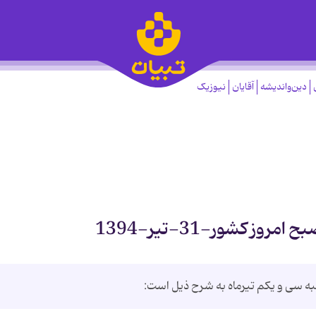
دین‌واندیشه
آقایان
نیوزیک
ز کشور-31-تیر-1394
ه سی و یکم تیرماه به شرح ذیل است: