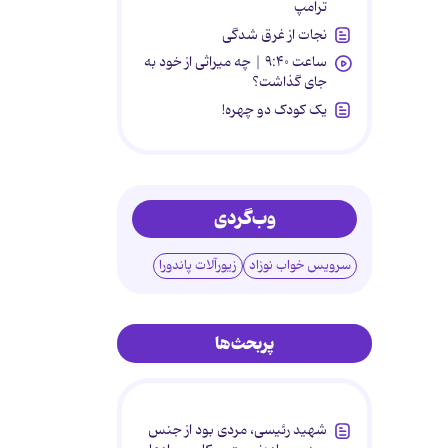
ترامپ
نجات از غرق شدگی
ساعت ۹:۴۰ | چه میراثی از خود به
جای گذاشت؟
یک کودک دو چهره!
وب‌گردی
سرویس خواب نوزاد
زیورآلات پاندورا
پربحث‌ها
شهید رئیسی، مردی بود از جنس