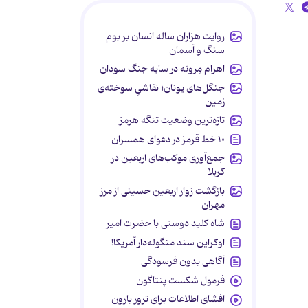
روایت هزاران ساله انسان بر بوم
سنگ و آسمان
اهرام مِروئه در سایه جنگ سودان
جنگل‌های یونان؛ نقاشیِ سوخته‌ی
زمین
تازه‌ترین وضعیت تنگه هرمز
۱۰ خط قرمز در دعوای همسران
جمع‌آوری موکب‌های اربعین در
کربلا
بازگشت زوار اربعین حسینی از مرز
مهران
شاه کلید دوستی با حضرت امیر
اوکراین سند منگوله‌دار آمریکا!
آگاهی بدون فرسودگی
فرمول شکست پنتاگون
افشای اطلاعات برای ترور بارون