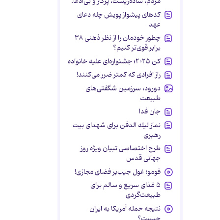
مردم، ساده‌زیست، پرکار و بی‌ادعا.
کدهای پیشواز پویش چله دعای
عهد
چطور خودمان را از نظر ذهنی ۳۸
برابر قوی‌تر کنیم؟
کن ۲۰۲۵؛ جشنواره‌ای علیه خانواده
راز افرادی که کمتر ضرر می‌کنند!
دورود، سرزمین شگفتی‌های
طبیعت
جان فدا
نماز لیله الدفن برای شهدای بیت
رهبری
طرح اختصاصی تبیان ویژه روز
جهانی قدس
فومو؛ غول جیب‌بر فضای مجازی!
۵ غذای سریع و سالم برای
طبیعت‌گردی
نتیجه حمله آمریکا به ایران
چیست؟