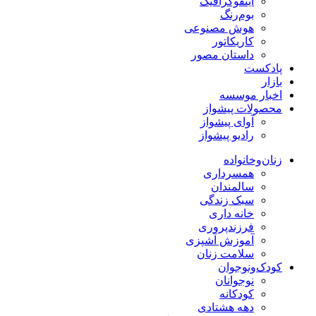
اینفوگرافیک
بوم‌رنگ
هوش مصنوعی
کاریکاتور
داستان مصور
پادکست
بازار
اخبار موسسه
محصولات پیشواز
آوای پیشواز
رادیو پیشواز
زنان‌وخانواده
همسرداری
سالمندان
سبک زندگی
خانه داری
فرزندپروری
آموزش آشپزی
سلامت زنان
کودک‌ونوجوان
نوجوانان
کودکانه
دهه هشتادی