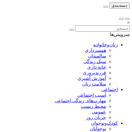
دسته‌بندی
×
سرویس‌ها
زنان‌وخانواده
همسرداری
سالمندان
سبک زندگی
خانه داری
فرزندپروری
آموزش آشپزی
سلامت زنان
اجتماعی
آسیب اجتماعی
مهارت‌های زندگی اجتماعی
محیط زیست
عمومی
جریان روز
کودک‌ونوجوان
نوجوانان