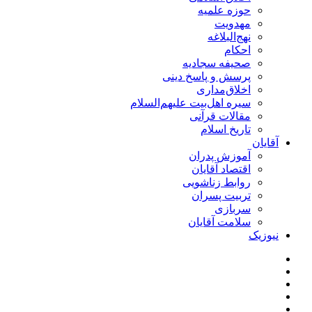
حوزه علمیه
مهدویت
نهج‌البلاغه
احکام
صحیفه سجادیه
پرسش و پاسخ دینی
اخلاق‌مداری
سیره اهل‌بیت علیهم‌السلام
مقالات قرآنی
تاریخ اسلام
آقایان
آموزش پدران
اقتصاد آقایان
روابط زناشویی
تربیت پسران
سربازی
سلامت آقایان
نیوزیک