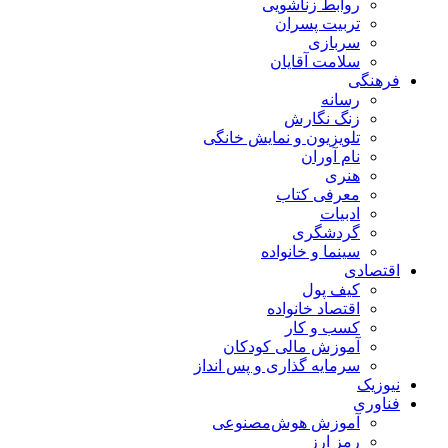
روابط زناشویی
تربیت پسران
سربازی
سلامت آقایان
فرهنگی
رسانه
زنگ نگارش
تلویزیون و نمایش خانگی
نام آوران
هنری
معرفی کتاب
ادبیات
گردشگری
سینما و خانواده
اقتصادی
کیف پول
اقتصاد خانواده
کسب و کار
آموزش مالی کودکان
سرمایه گذاری و پس انداز
نیوزیک
فناوری
آموزش هوش‌مصنوعی
رمز ارز