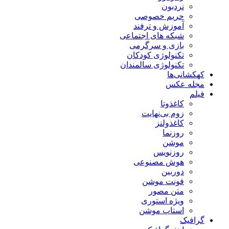
نردبون
حریم خصوصی
آموزش و ترفند
شبکه های اجتماعی
بازی و سرگرمی
تکنولوژی کودکان
تکنولوژی سالمندان
کهکشانی‌ها
مجله عکس
فیلم
کاغذوتا
زوم بی‌نهایت
کاغذولنز
روزنما
موشن
روزنویس
هوش مصنوعی
دوربین
فونت موشن
متن مصور
ویژه استوری
استاپ موشن
گرافیک