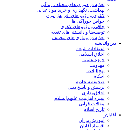
تغذیه در دوران های مختلف زندگی
بهداشت، نگهداری و خرید مواد غذایی
لاغری و رژیم های افزایش وزن
خواص خوراكی ها
چاقی و رژیم‌های لاغری
توصیه‌ها و دانستنی‌های تغذیه
تغذیه در بیماری های مختلف
دین‌واندیشه
اعتقادات شیعه
اخلاق اسلامی
حوزه علمیه
مهدویت
نهج‌البلاغه
احکام
صحیفه سجادیه
پرسش و پاسخ دینی
اخلاق‌مداری
سیره اهل‌بیت علیهم‌السلام
مقالات قرآنی
تاریخ اسلام
آقایان
آموزش پدران
اقتصاد آقایان