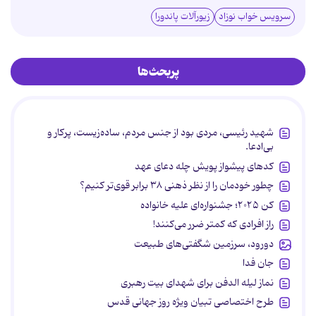
سرویس خواب نوزاد
زیورآلات پاندورا
پربحث‌ها
شهید رئیسی، مردی بود از جنس مردم، ساده‌زیست، پرکار و
بی‌ادعا.
کدهای پیشواز پویش چله دعای عهد
چطور خودمان را از نظر ذهنی ۳۸ برابر قوی‌تر کنیم؟
کن ۲۰۲۵؛ جشنواره‌ای علیه خانواده
راز افرادی که کمتر ضرر می‌کنند!
دورود، سرزمین شگفتی‌های طبیعت
جان فدا
نماز لیله الدفن برای شهدای بیت رهبری
طرح اختصاصی تبیان ویژه روز جهانی قدس