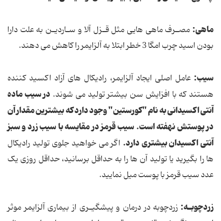
ماهی:
مصـرف‎ ماهی هایی‎‎ مثل‎‎ قـزل آلا و سـاردیـن‎ به علت دارا
بودن‎ اسید چرب امگا 3‎ خطر ابتلا به آلزایمر را كاهش‎ می ‎دهند.
سیب:
عامل اصلی ایجاد آلزایمر، رادیكال های آزاد اكسید كننده
در سیب ماده
هستند كه با افزایش سن بیشتر تولید می شوند.
آنتی اکسیدانی به نام "کورستین" وجود دارد که بیشترین مقدار آن
در پوستش نهفته است. سیب قرمز در مقایسه با سیب زرد و سبز
آنتی اکسیدان بیشتری دارد.
اگر می خواهید جلوی تولید رادیکال
ها را بگیرید یا تولید آن ها را به حداقل برسانید، حداقل روزی یک
عدد سیب قرمز با پوست میل نمایید.
زردچوبـه:
زردچوبه‎ در درمان‎ و پیشگیـری‎ از بیماری‎ آلزایمر موثر