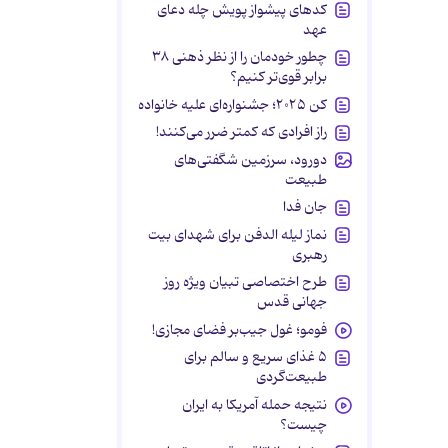
کدهای پیشواز پویش چله دعای
عهد
چطور خودمان را از نظر ذهنی ۳۸
برابر قوی‌تر کنیم؟
کن ۲۰۲۵؛ جشنواره‌ای علیه خانواده
راز افرادی که کمتر ضرر می‌کنند!
دورود، سرزمین شگفتی‌های
طبیعت
جان فدا
نماز لیله الدفن برای شهدای بیت
رهبری
طرح اختصاصی تبیان ویژه روز
جهانی قدس
فومو؛ غول جیب‌بر فضای مجازی!
۵ غذای سریع و سالم برای
طبیعت‌گردی
نتیجه حمله آمریکا به ایران
چیست؟