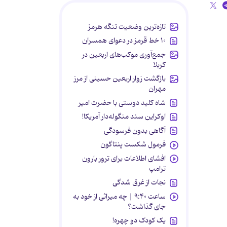
تازه‌ترین وضعیت تنگه هرمز
۱۰ خط قرمز در دعوای همسران
جمع‌آوری موکب‌های اربعین در
کربلا
بازگشت زوار اربعین حسینی از مرز
مهران
شاه کلید دوستی با حضرت امیر
اوکراین سند منگوله‌دار آمریکا!
آگاهی بدون فرسودگی
فرمول شکست پنتاگون
افشای اطلاعات برای ترور بارون
ترامپ
نجات از غرق شدگی
ساعت ۹:۴۰ | چه میراثی از خود به
جای گذاشت؟
یک کودک دو چهره!