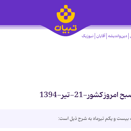
دین‌واندیشه
آقایان
نیوزیک
ز کشور-21-تیر-1394
 بیست و یکم تیرماه به شرح ذیل است: