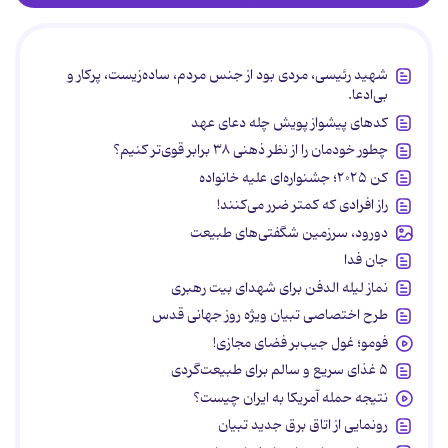
شهید رئیسی، مردی بود از جنس مردم، ساده‌زیست، پرکار و
بی‌ادعا.
کدهای پیشواز پویش چله دعای عهد
چطور خودمان را از نظر ذهنی ۳۸ برابر قوی‌تر کنیم؟
کن ۲۰۲۵؛ جشنواره‌ای علیه خانواده
راز افرادی که کمتر ضرر می‌کنند!
دورود، سرزمین شگفتی‌های طبیعت
جان فدا
نماز لیله الدفن برای شهدای بیت رهبری
طرح اختصاصی تبیان ویژه روز جهانی قدس
فومو؛ غول جیب‌بر فضای مجازی!
۵ غذای سریع و سالم برای طبیعت‌گردی
نتیجه حمله آمریکا به ایران چیست؟
رونمایی از اتاق برق جدید تبیان