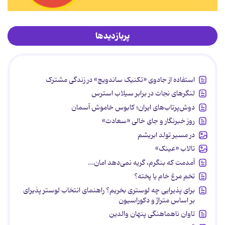
پربازدیدها
استفاده از جادوی «تکنیک ساندویچ» در زندگی مشترک
لنگرهای نجات در برابر سیلاب استرس
دوش‌پرتاب‌های ایران؛ کابوس خاموش آسمان
روز خبرنگار و جای خالی «سعادت»
در مسیر تولد ابریشم
تالاب «عینک»
آمدمت که بنگرم، گریه نمی‌دهد امان...
تخم مرغ خام یا پخته؟
برای پذیرایی چه لوستری بخریم؟ راهنمای انتخاب لوستر پذیرای
بر اساس متراژ و دکوراسیون
تاوان ناهماهنگی پنهان والدین