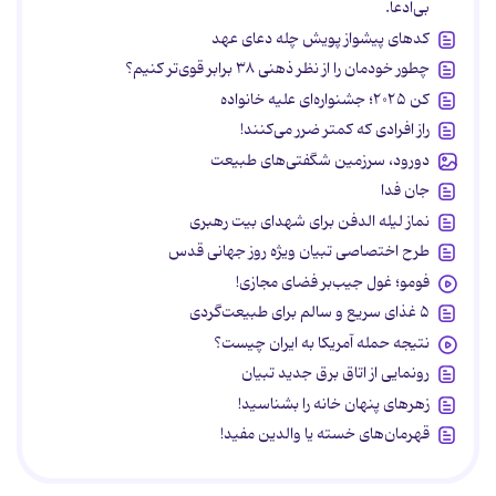
بی‌ادعا.
کدهای پیشواز پویش چله دعای عهد
چطور خودمان را از نظر ذهنی ۳۸ برابر قوی‌تر کنیم؟
کن ۲۰۲۵؛ جشنواره‌ای علیه خانواده
راز افرادی که کمتر ضرر می‌کنند!
دورود، سرزمین شگفتی‌های طبیعت
جان فدا
نماز لیله الدفن برای شهدای بیت رهبری
طرح اختصاصی تبیان ویژه روز جهانی قدس
فومو؛ غول جیب‌بر فضای مجازی!
۵ غذای سریع و سالم برای طبیعت‌گردی
نتیجه حمله آمریکا به ایران چیست؟
رونمایی از اتاق برق جدید تبیان
زهرهای پنهان خانه را بشناسید!
قهرمان‌های خسته یا والدین مفید!