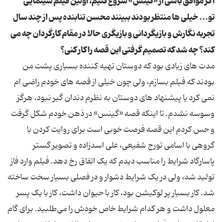
اگر موافق باشی از «گینس» شروع کنیم، اولین فیلم سینمایی
تو... خیلی ها منتظر بودند ببینند محسن تنابنده پس از چند سال
تجربه نگارش و بازیگردانی و بازیگری حالا در مقام کارگردان چه می
کند؟ چه شد که تصمیم گرفتی این قصه را کار کنی؟
مدت های زیادی بود که دوستان تهیه کننده بسیاری پشت من
بودند که فیلم بسازم، ولی چون خیلی از قصه های خودم راضی ام
نمی کرد یا پیشنهاد های دوستان به نظرم دندان گیر نبود، هرگز
وسوسه نشدم. تا اینکه قصه «گینس» در ذهن خودم شکل گرفت
و حس کردم این قصه فرصت خوبی است برای روایت کردن با
گروهی با اسامی تورج شفیعی، علی اسدزاده و تصویر گستر
پاسارگاد شرایط را مناسب دیدم که یک اتفاق رخ دهد. فیلم وارد فاز
تولید شد، ولی در یک شرایط دشوار و در فصلی بسیار سخت ساخته
شد. کار بسیار پر لوکیشن بود، کار با حیوان داشت، کار با یک پسر
معلول داشت و هر کدام شرایط خاص خودش را می‌طلبید. برای گام