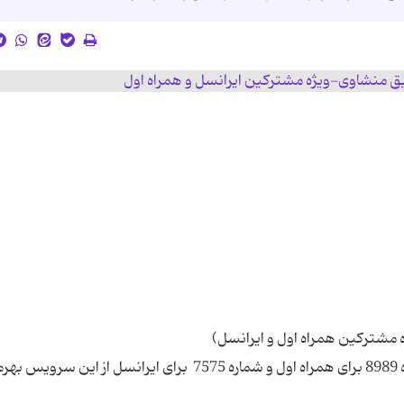
با ارسال کد آهنگ مورد نظر از طریق پیامک به شماره 8989 برای همراه اول و شماره 7575 برای ایرانسل از این سر