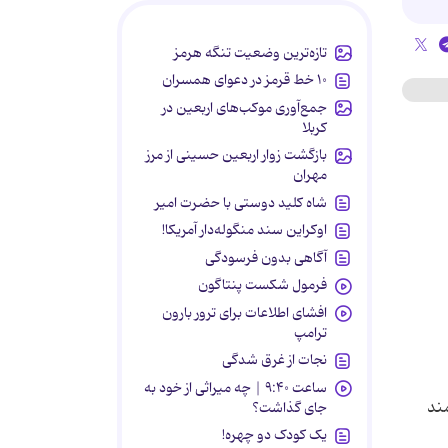
تازه‌ترین وضعیت تنگه هرمز
۱۰ خط قرمز در دعوای همسران
جمع‌آوری موکب‌های اربعین در
کربلا
بازگشت زوار اربعین حسینی از مرز
مهران
شاه کلید دوستی با حضرت امیر
اوکراین سند منگوله‌دار آمریکا!
آگاهی بدون فرسودگی
فرمول شکست پنتاگون
افشای اطلاعات برای ترور بارون
ترامپ
نجات از غرق شدگی
ساعت ۹:۴۰ | چه میراثی از خود به
ویس بهرمند
جای گذاشت؟
یک کودک دو چهره!