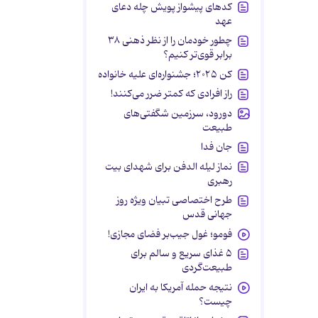
کدهای پیشواز پویش چله دعای
عهد
چطور خودمان را از نظر ذهنی ۳۸
برابر قوی‌تر کنیم؟
کن ۲۰۲۵؛ جشنواره‌ای علیه خانواده
راز افرادی که کمتر ضرر می‌کنند!
دورود، سرزمین شگفتی‌های
طبیعت
جان فدا
نماز لیله الدفن برای شهدای بیت
رهبری
طرح اختصاصی تبیان ویژه روز
جهانی قدس
فومو؛ غول جیب‌بر فضای مجازی!
۵ غذای سریع و سالم برای
طبیعت‌گردی
نتیجه حمله آمریکا به ایران
چیست؟