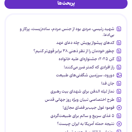
پربحث‌ها
شهید رئیسی، مردی بود از جنس مردم، ساده‌زیست، پرکار و
بی‌ادعا.
کدهای پیشواز پویش چله دعای عهد
چطور خودمان را از نظر ذهنی ۳۸ برابر قوی‌تر کنیم؟
کن ۲۰۲۵؛ جشنواره‌ای علیه خانواده
راز افرادی که کمتر ضرر می‌کنند!
دورود، سرزمین شگفتی‌های طبیعت
جان فدا
نماز لیله الدفن برای شهدای بیت رهبری
طرح اختصاصی تبیان ویژه روز جهانی قدس
فومو؛ غول جیب‌بر فضای مجازی!
۵ غذای سریع و سالم برای طبیعت‌گردی
نتیجه حمله آمریکا به ایران چیست؟
رونمایی از اتاق برق جدید تبیان