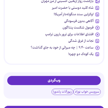
بازگشت زوار اربعین حسینی از مرز مهران
شاه کلید دوستی با حضرت امیر
اوکراین سند منگوله‌دار آمریکا!
آگاهی بدون فرسودگی
فرمول شکست پنتاگون
افشای اطلاعات برای ترور بارون ترامپ
نجات از غرق شدگی
ساعت ۹:۴۰ | چه میراثی از خود به جای گذاشت؟
یک کودک دو چهره!
وب‌گردی
سرویس خواب نوزاد
زیورآلات پاندورا