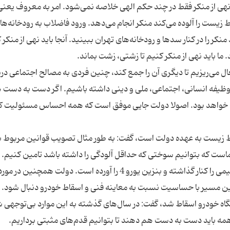
نهی از منکر فقط در چند حکم الهی خلاصه نمی‌شود. امر به معروف یعن
یست را آلوده می‌کند منکر انجام می‌دهد. ورود فاضلاب به رودخانه‌ها 
ر را در کنار سدها و رودخانه‌های تهران ببینید. آنجا باید نهی از منکر ک
ال می‌ریزیم تا دیگری آن را جمع کند، چنین فردی به مصالح اجتماعی د
یفه انسانی، اجتماعی، ملی و دینی داشته باشیم. اگر دست به دست 
 خواهد بود. اصولا دولت جایی موفق است که همه احساس مسئولیت کر
ط زیست به عهده دولت است، گفت: به طور مثال تصویب قوانین مربوط ب
است که بتوانیم سوختی که حداقل آلودگی را داشته باشد تامین کنیم. د
راه دولت قدم‌های خوبی هم برداشته و بنزین پتروشیمی را کنار گذاشته و بنزین یورو 4 را آورده است. دولت همچنین در مور
 اینکه در سال 93 بیش از 250 هزار دستگاه خودرو اسقاط شد، گفت: در سال‌های گذشته به این موارد بی‌توجه