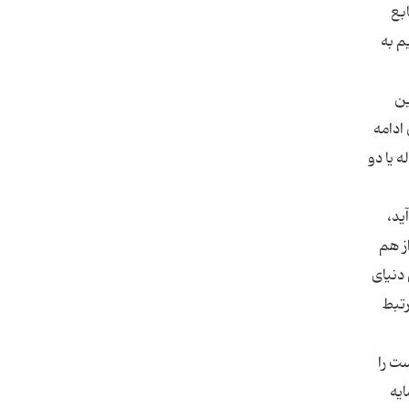
بع
م به
ین
ادامه
 یا دو
ید،
ز هم
دنیای
رتبط
ت را
ایه