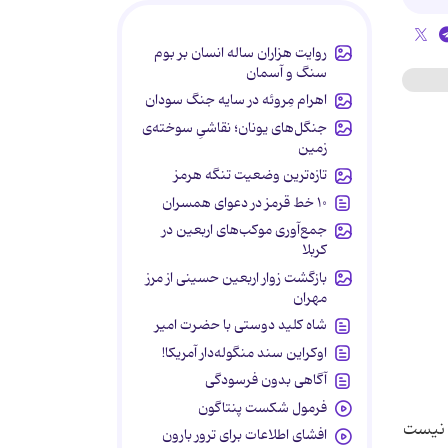
روایت هزاران ساله انسان بر بوم
سنگ و آسمان
اهرام مِروئه در سایه جنگ سودان
جنگل‌های یونان؛ نقاشیِ سوخته‌ی
زمین
تازه‌ترین وضعیت تنگه هرمز
۱۰ خط قرمز در دعوای همسران
جمع‌آوری موکب‌های اربعین در
کربلا
بازگشت زوار اربعین حسینی از مرز
مهران
شاه کلید دوستی با حضرت امیر
اوکراین سند منگوله‌دار آمریکا!
آگاهی بدون فرسودگی
فرمول شکست پنتاگون
ت نیست
افشای اطلاعات برای ترور بارون