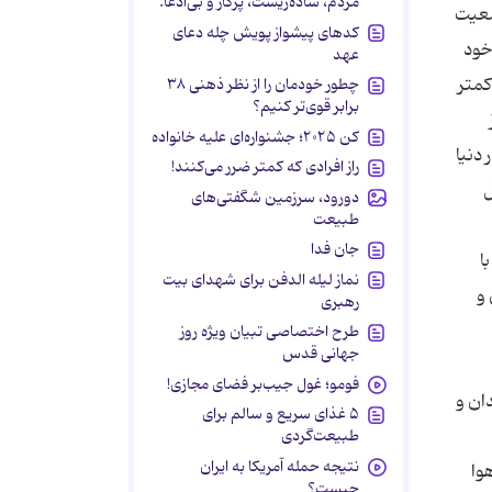
مردم، ساده‌زیست، پرکار و بی‌ادعا.
معیت
کدهای پیشواز پویش چله دعای
خود
عهد
کمتر
چطور خودمان را از نظر ذهنی ۳۸
برابر قوی‌تر کنیم؟
کن ۲۰۲۵؛ جشنواره‌ای علیه خانواده
 خانه‌ها در دنیا
راز افرادی که کمتر ضرر می‌کنند!
ل
دورود، سرزمین شگفتی‌های
طبیعت
جان فدا
ا
نماز لیله الدفن برای شهدای بیت
 و
رهبری
طرح اختصاصی تبیان ویژه روز
جهانی قدس
فومو؛ غول جیب‌بر فضای مجازی!
ان و
۵ غذای سریع و سالم برای
طبیعت‌گردی
نتیجه حمله آمریکا به ایران
وا
چیست؟