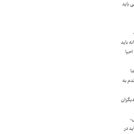
ی باید
ه باید
احیا
ا
دم به
دیگران
،
د در