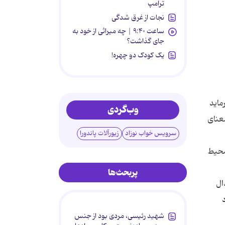
ترامپ
نجات از غرق شدگی
ساعت ۹:۴۰ | چه میراثی از خود به
جای گذاشت؟
یک کودک دو چهره!
ماید
وب‌گردی
عنای
سرویس خواب نوزاد
زیورآلات پاندورا
 محیط
پربحث‌ها
ال
شهید رئیسی، مردی بود از جنس