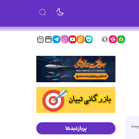
یبت
پربازدیدها