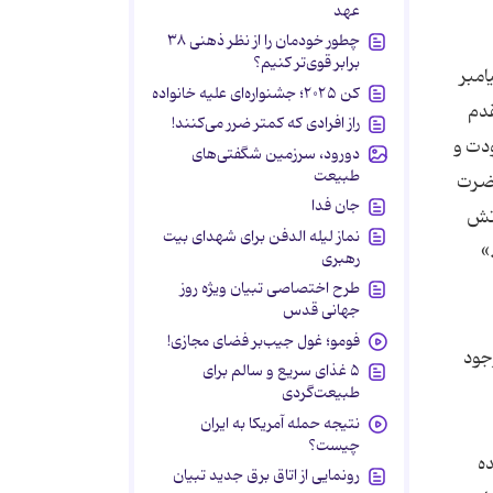
عهد
چطور خودمان را از نظر ذهنی ۳۸
برابر قوی‌تر کنیم؟
امبر
کن ۲۰۲۵؛ جشنواره‌ای علیه خانواده
قدم
راز افرادی که کمتر ضرر می‌کنند!
ودت و
دورود، سرزمین شگفتی‌های
طبیعت
حضرت
جان فدا
رتش
نماز لیله الدفن برای شهدای بیت
رهبری
طرح اختصاصی تبیان ویژه روز
جهانی قدس
فومو؛ غول جیب‌بر فضای مجازی!
جود
۵ غذای سریع و سالم برای
طبیعت‌گردی
نتیجه حمله آمریکا به ایران
چیست؟
ده
رونمایی از اتاق برق جدید تبیان