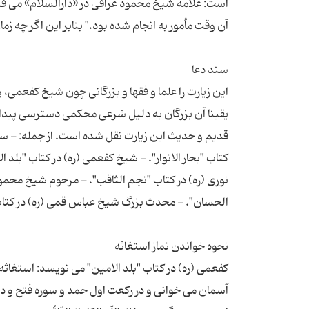
است: علّامه شیخ محمود عراقی در «دارالسلام» می ف
این زیارت را علما و فقها و بزرگانی چون شیخ کفعمی
یقینا آن بزرگان به دلیل شرعی محکمی دسترسی پیدا ک
قدیم و حدیث این زیارت نقل شده است. از جمله: - سی
کتاب "بحار الانوار". - شیخ کفعمی (ره) در کتاب "بل
نوری (ره) در کتاب "نجم الثاقب". - مرحوم شیخ محمود 
کفعمی (ره) در کتاب "بلد الامین" می نویسد: استغاثه
آسمان می خوانی و در رکعت اول حمد و سوره فتح و در 