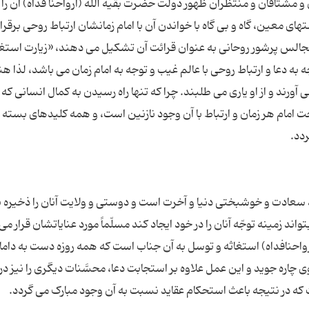
 و مشتاقان و منتظران ظهور دولت حضرت بقیة الله (ارواحنا فداه) آن را
تهای معین، گاه و بی گاه با خواندن آن با امام زمانشان ارتباط روحی برقرا
جالس پرشور روحانی به عنوان قرائت آن تشکیل می دهند، «زیارت استغا
 دعا و ارتباط روحی با عالم غیب و توجه به امام زمان می باشد، لذا هن
 آورند و از او یاری می طلبند. چرا که تنها راه رسیدن به کمال انسانی که
 امام هر زمان و ارتباط با آن وجود نازنین است، و همه کلیدهای بسته
د سعادت و خوشبختی دنیا و آخرت است و دوستی و ولایت آنان را ذخیره ب
د زمینه توجّه آنان را در خود ایجاد کند مسلّماً مورد عنایاتشان قرار می
(ارواحنافداه) استغاثه و توسل به آن جناب است که همه روزه دست به داما
ره جوید و این عمل علاوه بر استجابت دعا، محسَّنات دیگری را نیز در 