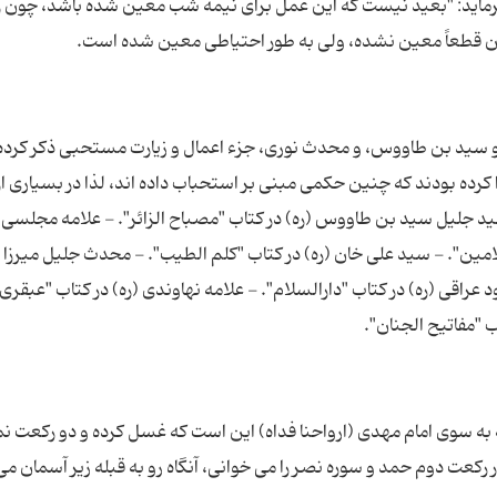
رماید: "بعید نیست که این عمل برای نیمه شب معین شده باشد، چون ر
، و سید بن طاووس، و محدث نوری، جزء اعمال و زیارت مستحبی ذکر کرده 
رده بودند که چنین حکمی مبنی بر استحباب داده اند، لذا در بسیاری ا
د جلیل سید بن طاووس (ره) در کتاب "مصباح الزائر". - علامه مجلسی (
د الامین". - سید علی خان (ره) در کتاب "کلم الطیب". - محدث جلیل میرز
عراقی (ره) در کتاب "دارالسلام". - علامه نهاوندی (ره) در کتاب "عبقری
 به سوی امام مهدی (ارواحنا فداه) این است که غسل کرده و دو رکعت نما
رکعت دوم حمد و سوره نصر را می خوانی، آنگاه رو به قبله زیر آسمان می