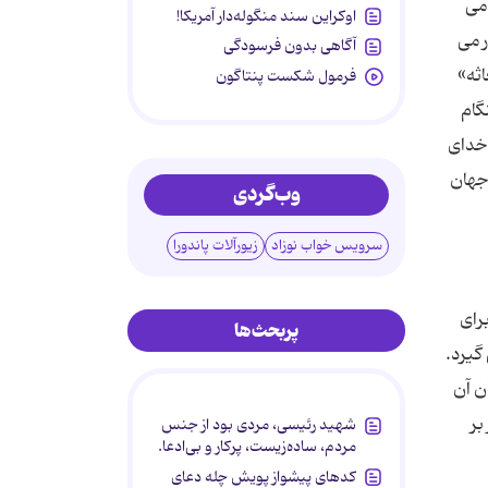
 می
اوکراین سند منگوله‌دار آمریکا!
ر می
آگاهی بدون فرسودگی
ثه»
فرمول شکست پنتاگون
گام
 خدای
 جهان
وب‌گردی
سرویس خواب نوزاد
زیورآلات پاندورا
رای
پربحث‌ها
 گیرد.
ن آن
بر
شهید رئیسی، مردی بود از جنس
مردم، ساده‌زیست، پرکار و بی‌ادعا.
کدهای پیشواز پویش چله دعای