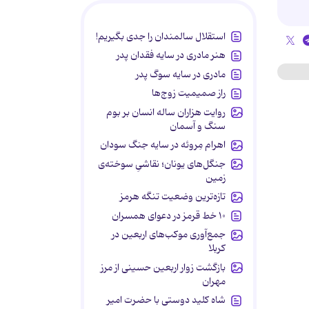
استقلال سالمندان را جدی بگیریم!
هنر مادری در سایه‌ فقدان پدر
مادری در سایه سوگ پدر
راز صمیمیت زوج‌ها
روایت هزاران ساله انسان بر بوم
سنگ و آسمان
اهرام مِروئه در سایه جنگ سودان
جنگل‌های یونان؛ نقاشیِ سوخته‌ی
زمین
تازه‌ترین وضعیت تنگه هرمز
۱۰ خط قرمز در دعوای همسران
جمع‌آوری موکب‌های اربعین در
کربلا
بازگشت زوار اربعین حسینی از مرز
مهران
شاه کلید دوستی با حضرت امیر