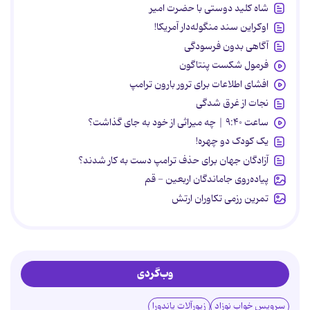
شاه کلید دوستی با حضرت امیر
اوکراین سند منگوله‌دار آمریکا!
آگاهی بدون فرسودگی
فرمول شکست پنتاگون
افشای اطلاعات برای ترور بارون ترامپ
نجات از غرق شدگی
ساعت ۹:۴۰ | چه میراثی از خود به جای گذاشت؟
یک کودک دو چهره!
آزادگان جهان برای حذف ترامپ دست به کار شدند؟
پیاده‌روی جاماندگان اربعین - قم
تمرین رزمی تکاوران ارتش
وب‌گردی
سرویس خواب نوزاد
زیورآلات پاندورا