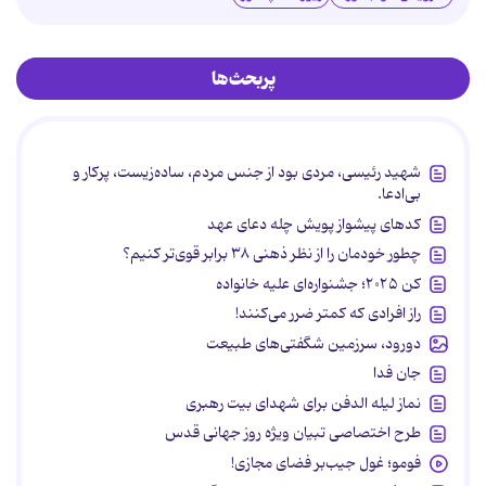
پربحث‌ها
شهید رئیسی، مردی بود از جنس مردم، ساده‌زیست، پرکار و
بی‌ادعا.
کدهای پیشواز پویش چله دعای عهد
چطور خودمان را از نظر ذهنی ۳۸ برابر قوی‌تر کنیم؟
کن ۲۰۲۵؛ جشنواره‌ای علیه خانواده
راز افرادی که کمتر ضرر می‌کنند!
دورود، سرزمین شگفتی‌های طبیعت
جان فدا
نماز لیله الدفن برای شهدای بیت رهبری
طرح اختصاصی تبیان ویژه روز جهانی قدس
فومو؛ غول جیب‌بر فضای مجازی!