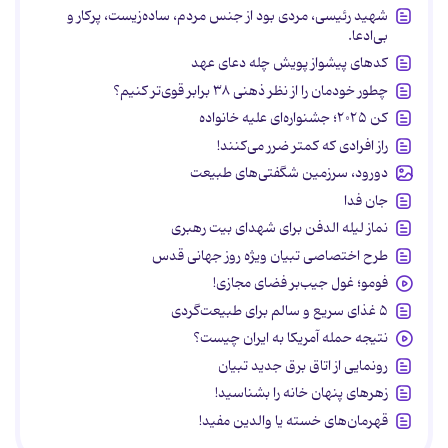
شهید رئیسی، مردی بود از جنس مردم، ساده‌زیست، پرکار و
بی‌ادعا.
کدهای پیشواز پویش چله دعای عهد
چطور خودمان را از نظر ذهنی ۳۸ برابر قوی‌تر کنیم؟
کن ۲۰۲۵؛ جشنواره‌ای علیه خانواده
راز افرادی که کمتر ضرر می‌کنند!
دورود، سرزمین شگفتی‌های طبیعت
جان فدا
نماز لیله الدفن برای شهدای بیت رهبری
طرح اختصاصی تبیان ویژه روز جهانی قدس
فومو؛ غول جیب‌بر فضای مجازی!
۵ غذای سریع و سالم برای طبیعت‌گردی
نتیجه حمله آمریکا به ایران چیست؟
رونمایی از اتاق برق جدید تبیان
زهرهای پنهان خانه را بشناسید!
قهرمان‌های خسته یا والدین مفید!