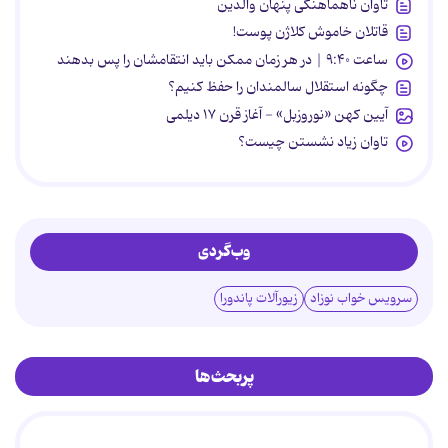
تاوان ناهماهنگی پنهان والدین
قاتلان خاموش کلاژن پوست!
ساعت ۹:۴۰ | در هر زمان ممکن باید انتقامشان را پس بدهند
چگونه استقلال سالمندان را حفظ کنیم؟
آیین کهن «نوروزبل» - آغاز قرن ۱۷ دیلمی
تاوان زیاد نشستن چیست؟
وب‌گردی
سرویس خواب نوزاد
زیورآلات پاندورا
پربحث‌ها