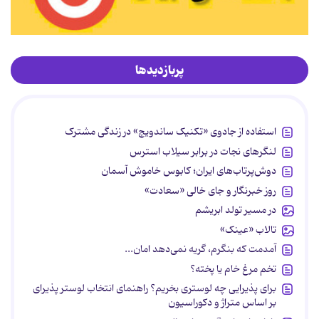
پربازدیدها
استفاده از جادوی «تکنیک ساندویچ» در زندگی مشترک
لنگرهای نجات در برابر سیلاب استرس
دوش‌پرتاب‌های ایران؛ کابوس خاموش آسمان
روز خبرنگار و جای خالی «سعادت»
در مسیر تولد ابریشم
تالاب «عینک»
آمدمت که بنگرم، گریه نمی‌دهد امان...
تخم مرغ خام یا پخته؟
برای پذیرایی چه لوستری بخریم؟ راهنمای انتخاب لوستر پذیرای
بر اساس متراژ و دکوراسیون