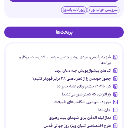
سرویس خواب نوزاد
زیورآلات پاندورا
پربحث‌ها
شهید رئیسی، مردی بود از جنس مردم، ساده‌زیست، پرکار و
بی‌ادعا.
کدهای پیشواز پویش چله دعای عهد
چطور خودمان را از نظر ذهنی ۳۸ برابر قوی‌تر کنیم؟
کن ۲۰۲۵؛ جشنواره‌ای علیه خانواده
راز افرادی که کمتر ضرر می‌کنند!
دورود، سرزمین شگفتی‌های طبیعت
جان فدا
نماز لیله الدفن برای شهدای بیت رهبری
طرح اختصاصی تبیان ویژه روز جهانی قدس