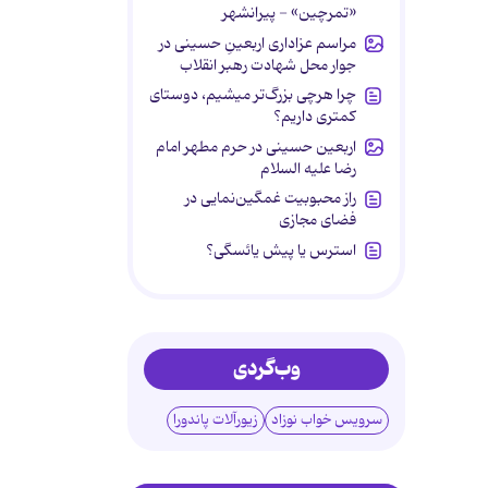
«تمرچین» - پیرانشهر
مراسم عزاداری اربعینِ حسینی در
جوار محل شهادت رهبر انقلاب
چرا هرچی بزرگ‌تر میشیم، دوستای
کمتری داریم؟
اربعین حسینی در حرم مطهر امام
رضا علیه السلام
راز محبوبیت غمگین‌نمایی در
فضای مجازی
استرس یا پیش یائسگی؟
وب‌گردی
سرویس خواب نوزاد
زیورآلات پاندورا