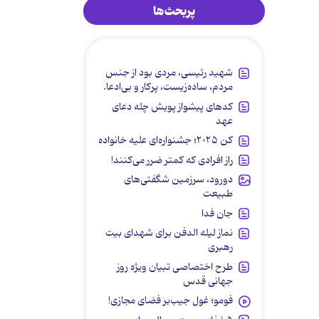
پربحث‌ها
شهید رئیسی، مردی بود از جنس
مردم، ساده‌زیست، پرکار و بی‌ادعا.
کدهای پیشواز پویش چله دعای
عهد
کن ۲۰۲۵؛ جشنواره‌ای علیه خانواده
راز افرادی که کمتر ضرر می‌کنند!
دورود، سرزمین شگفتی‌های
طبیعت
جان فدا
نماز لیله الدفن برای شهدای بیت
رهبری
طرح اختصاصی تبیان ویژه روز
جهانی قدس
فومو؛ غول جیب‌بر فضای مجازی!