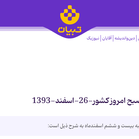
دین‌واندیشه
آقایان
نیوزیک
 کشور-26-اسفند-1393
به بیست و ششم اسفندماه به شرح ذیل است: