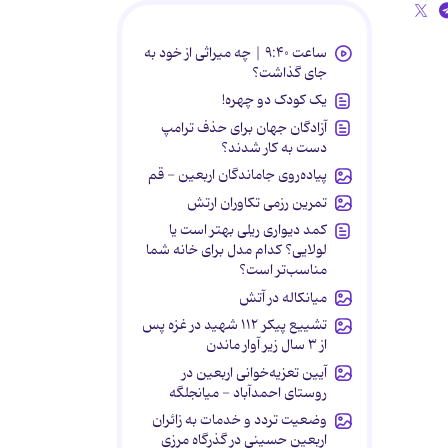
ساعت ۹:۴۰ | چه میراثی از خود به
جای گذاشت؟
یک کودک دو چهره!
آزادگان جهان برای حذف ترامپ
دست به کار شدند؟
پیاده‌روی جاماندگان اربعین - قم
تمرین رزمی تکاوران ارتش
کمد دیواری ریلی بهتر است یا
لولایی؟ کدام مدل برای خانه شما
مناسب‌تر است؟
میانکاله در آتش
تشییع پیکر ۱۱۲ شهید در غزه پس
از ۳ سال زیر آوار ماندن
آیین تعزیه‌خوانی اربعین در
روستای احمدآباد - میانجلگه
وضعیت تردد و خدمات به زائران
اربعین حسینی در گذرگاه مرزی