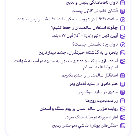
تاوان ناهماهنگی پنهان والدین
قاتلان خاموش کلاژن پوست!
ساعت ۹:۴۰ | در هر زمان ممکن باید انتقامشان را پس بدهند
چگونه استقلال سالمندان را حفظ کنیم؟
آیین کهن «نوروزبل» - آغاز قرن ۱۷ دیلمی
تاوان زیاد نشستن چیست؟
پنجره‌ای به گذشته؛ خبرنگاران، چشم بیدار تاریخ
آماده‌سازی مواکب جاده‌های منتهی به مشهد در آستانه شهادت
امام رضا علیه السلام
استقلال سالمندان را جدی بگیریم!
هنر مادری در سایه‌ فقدان پدر
مادری در سایه سوگ پدر
راز صمیمیت زوج‌ها
روایت هزاران ساله انسان بر بوم سنگ و آسمان
اهرام مِروئه در سایه جنگ سودان
جنگل‌های یونان؛ نقاشیِ سوخته‌ی زمین