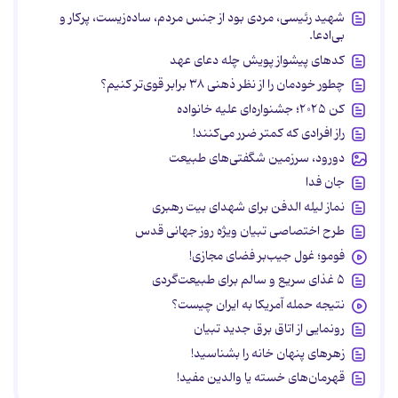
شهید رئیسی، مردی بود از جنس مردم، ساده‌زیست، پرکار و
بی‌ادعا.
کدهای پیشواز پویش چله دعای عهد
چطور خودمان را از نظر ذهنی ۳۸ برابر قوی‌تر کنیم؟
کن ۲۰۲۵؛ جشنواره‌ای علیه خانواده
راز افرادی که کمتر ضرر می‌کنند!
دورود، سرزمین شگفتی‌های طبیعت
جان فدا
نماز لیله الدفن برای شهدای بیت رهبری
طرح اختصاصی تبیان ویژه روز جهانی قدس
فومو؛ غول جیب‌بر فضای مجازی!
۵ غذای سریع و سالم برای طبیعت‌گردی
نتیجه حمله آمریکا به ایران چیست؟
رونمایی از اتاق برق جدید تبیان
زهرهای پنهان خانه را بشناسید!
قهرمان‌های خسته یا والدین مفید!