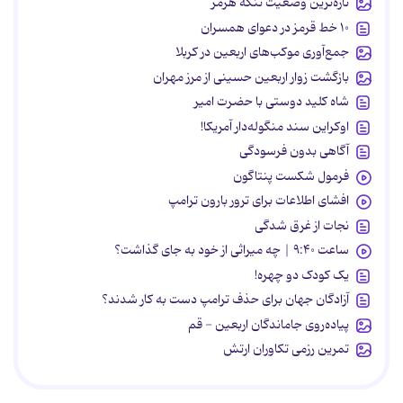
تازه‌ترین وضعیت تنگه هرمز
۱۰ خط قرمز در دعوای همسران
جمع‌آوری موکب‌های اربعین در کربلا
بازگشت زوار اربعین حسینی از مرز مهران
شاه کلید دوستی با حضرت امیر
اوکراین سند منگوله‌دار آمریکا!
آگاهی بدون فرسودگی
فرمول شکست پنتاگون
افشای اطلاعات برای ترور بارون ترامپ
نجات از غرق شدگی
ساعت ۹:۴۰ | چه میراثی از خود به جای گذاشت؟
یک کودک دو چهره!
آزادگان جهان برای حذف ترامپ دست به کار شدند؟
پیاده‌روی جاماندگان اربعین - قم
تمرین رزمی تکاوران ارتش