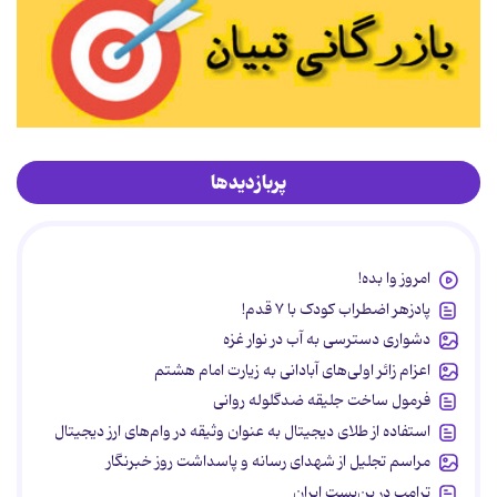
پربازدیدها
امروز وا بده!
پادزهر اضطراب کودک با ۷ قدم!
دشواری دسترسی به آب در نوار غزه
اعزام زائر اولی‌های آبادانی به زیارت امام هشتم
فرمول ساخت جلیقه ضدگلوله روانی
استفاده از طلای دیجیتال به عنوان وثیقه در وام‌های ارز دیجیتال
مراسم تجلیل از شهدای رسانه و پاسداشت روز خبرنگار
ترامپ در بن‌بست ایران