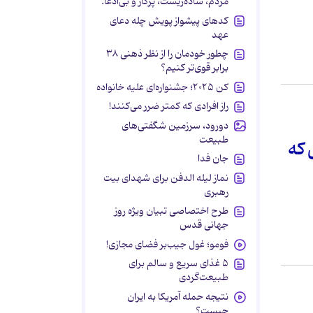
مردم، ساده‌زیست، پرکار و بی‌ادعا.
کدهای پیشواز پویش چله دعای
عهد
چطور خودمان را از نظر ذهنی ۳۸
برابر قوی‌تر کنیم؟
کن ۲۰۲۵؛ جشنواره‌ای علیه خانواده
راز افرادی که کمتر ضرر می‌کنند!
دورود، سرزمین شگفتی‌های
طبیعت
 که
جان فدا
نماز لیله الدفن برای شهدای بیت
رهبری
طرح اختصاصی تبیان ویژه روز
جهانی قدس
فومو؛ غول جیب‌بر فضای مجازی!
۵ غذای سریع و سالم برای
طبیعت‌گردی
نتیجه حمله آمریکا به ایران
چیست؟