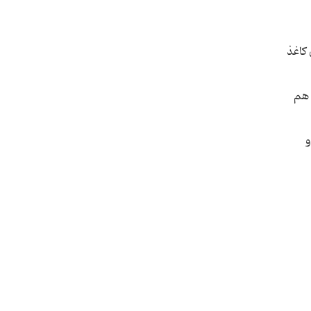
آن کاغذ
 هم
 و