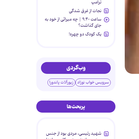
ترامپ
نجات از غرق شدگی
ساعت ۹:۴۰ | چه میراثی از خود به
جای گذاشت؟
یک کودک دو چهره!
وب‌گردی
سرویس خواب نوزاد
زیورآلات پاندورا
پربحث‌ها
شهید رئیسی، مردی بود از جنس