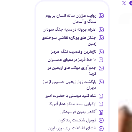
روایت هزاران ساله انسان بر بوم
سنگ و آسمان
اهرام مِروئه در سایه جنگ سودان
جنگل‌های یونان؛ نقاشیِ سوخته‌ی
زمین
تازه‌ترین وضعیت تنگه هرمز
۱۰ خط قرمز در دعوای همسران
جمع‌آوری موکب‌های اربعین در
کربلا
بازگشت زوار اربعین حسینی از مرز
مهران
شاه کلید دوستی با حضرت امیر
اوکراین سند منگوله‌دار آمریکا!
آگاهی بدون فرسودگی
فرمول شکست پنتاگون
افشای اطلاعات برای ترور بارون