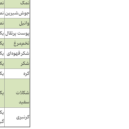
نمک
نص
جوش‌شیرین
نص
وانیل
نص
پوست پرتقال
یک
تخم‌مرغ
یک
شکر قهوه‌ای
یک
شکر
یک
کره
یک
شکلات
یک
سفید
یک
کرنبری
گی