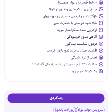
۱۰ خط قرمز در دعوای همسران
جمع‌آوری موکب‌های اربعین در کربلا
بازگشت زوار اربعین حسینی از مرز مهران
شاه کلید دوستی با حضرت امیر
اوکراین سند منگوله‌دار آمریکا!
آگاهی بدون فرسودگی
فرمول شکست پنتاگون
افشای اطلاعات برای ترور بارون ترامپ
نجات از غرق شدگی
ساعت ۹:۴۰ | چه میراثی از خود به جای گذاشت؟
یک کودک دو چهره!
وب‌گردی
سرویس خواب نوزاد
زیورآلات پاندورا