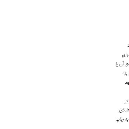
رای
 آن را
به
ود
در
ولی‌هایش
به چاپ