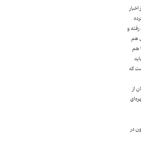
اخبار
رده
رفته و
ی هم
ا هم
یک پسر 17 ‌ساله قطعا باید
شت که
ن از
ره‌ای
ون در