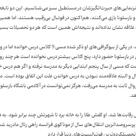
هنرنمایی‌های حیرت‌انگیزشان در مستطیل سبز می‌شناسیم. این دو نابغه
ید و بارسلونا بازی می‌کنند، هم‌اکنون در فوتبال بی‌رقیب هستند، اما همی
 علاقه نشان نداده‌اند و نتیجه‌اش همین است که هر دو تحصیلات بسیا
درباره لیونل مسی و سطح تحصیلاتش اخبار زیاد است. در یکی از بیوگرافی‌های او ذکر شده مسی 9 کلاس درس خواند
دیگری است. لیونل مسی که از 13 سالگی در بارسلونا حضور دارد، پنج کلاس بیشتر درس نخوانده است هر چند 
ست که مسی از سال پنجم ابتدایی دیگر به مدرسه نرفته و اگر هم درس خ
ل و البته علاقه‌مند نبودن به درس خواندن علت این اتفاق بوده است. 
ال ثابت به مدرسه می‌رفت، هرگز نمی‌توانست در آکادمی باشگاه بارسلونا
هد.
جام جهانی 2014 برزیل آقای ‌گل رقابت‌ها شد. او کفش طلا را به خانه برد تا شهرتش چند برابر شود. به
پرسروصداترین انتقال‌های سال از موناکوی فرانسه راهی رئال مادرید شد
 تحصیلکرده‌ترین فوتبالیست‌های دنیا قرار دارد