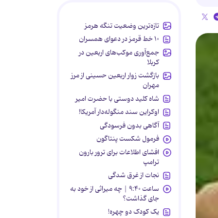
تازه‌ترین وضعیت تنگه هرمز
۱۰ خط قرمز در دعوای همسران
جمع‌آوری موکب‌های اربعین در
کربلا
بازگشت زوار اربعین حسینی از مرز
مهران
شاه کلید دوستی با حضرت امیر
اوکراین سند منگوله‌دار آمریکا!
آگاهی بدون فرسودگی
فرمول شکست پنتاگون
افشای اطلاعات برای ترور بارون
ترامپ
نجات از غرق شدگی
ساعت ۹:۴۰ | چه میراثی از خود به
جای گذاشت؟
یک کودک دو چهره!