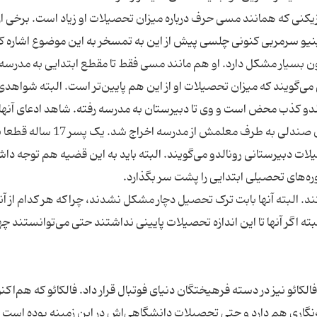
زیکنی که همانند مسی حرف درباره میزان تحصیلات او زیاد است. برخی از 
رینیو سرمربی کنونی چلسی پیش از این به تمسخر به این موضوع اشاره ک
ون بسیار مشکل دارد. او هم مانند مسی فقط تا مقطع ابتدایی به مدرسه 
می‌گویند که میزان تحصیلات او از این هم پایین‌تر است. البته شواهد
نالدو کذب محض است و وی تا دبیرستان به مدرسه رفته. شاهد ادعای آنه
این است که رونالدو در 17 سالگی به دلیل پرتاب کردن صندلی به طرف معلمش از مدرسه اخراج شد. 
لات دبیرستانی رونالدو می‌گویند. البته باید به این قضیه هم توجه دا
ره‌های تحصیلی ابتدایی را پشت‌ سر بگذارد.
. البته آنها بابت ترک‌ تحصیل دچار مشکل نشدند، چراکه هر کدام از آنا
ته اگر آنها تا این اندازه تحصیلات پایینی نداشتند حتی می‌توانستند چه
فالکائو نیز در دسته فرهیختگان دنیای فوتبال قرار داد. فالکائو که هم‌اکن
مه‌نگاری هم دارد و حتی تحصیلات دانشگاهی‌اش در این زمینه بوده است