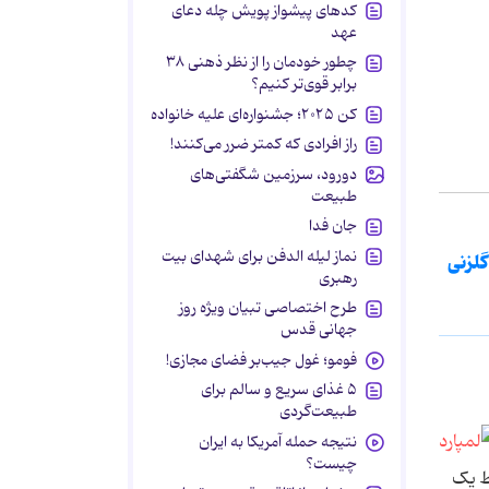
کدهای پیشواز پویش چله دعای
عهد
چطور خودمان را از نظر ذهنی ۳۸
برابر قوی‌تر کنیم؟
کن ۲۰۲۵؛ جشنواره‌ای علیه خانواده
راز افرادی که کمتر ضرر می‌کنند!
دورود، سرزمین شگفتی‌های
طبیعت
جان فدا
نماز لیله الدفن برای شهدای بیت
گلزنی
رهبری
طرح اختصاصی تبیان ویژه روز
جهانی قدس
فومو؛ غول جیب‌بر فضای مجازی!
۵ غذای سریع و سالم برای
طبیعت‌گردی
نتیجه حمله آمریکا به ایران
چیست؟
ط یک