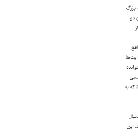
 بزرگ
ن دو
ر
ه اما در واقع
روایت‌ها
وانده
مسی
 که به
 دنبال
. این