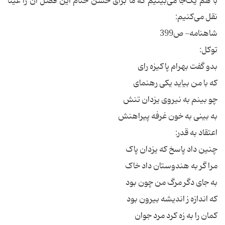
با هم یک‌جا می‌بینیم که ما برای حسن ختام این فصل آن را عیناً
نقل می‌کنیم:
شاهنامه- ص399
توکل:
بدو گفت بهرام پاکیزه رای
که با من بیاید یکی رهنمای
چو بینم به نیروی یزدان تنش
به بینی به خون غرفه پیراهنش
اعتقاد به قدر:
چنین داد پاسخ که یزدان پاک
مرا گر به هندوستان داد خاک
به جای دگر مرگ من چون بود
که اندازه ز اندیشه بیرون بود
کمان را به زه کرد مرد جوان