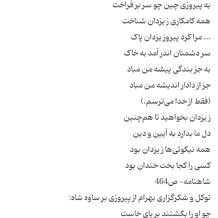
به پیروزی چین‌ چو سر بر فراخت
همه کامکاری ز یزدان شناخت
... مرا کرد پیروز یزدان پاک
سر دشمنان اندر آمد به خاک
به جز بندگی پیشه من مباد
جز از دادار اندیشه من مباد
(فقط از خدا می‌ترسم.)
ز یزدان بخواهید تا هم‌چنین
دل ما بدارد به آیین و دین
همه نیکوئی‌ها ز یزدان بود
کسی را کجا بخت خندان بود
شاهنامه- ص464
توکل و شکرگزاری بهرام از پیروزی بر ساوه شاه:
چو او را بکشتند بر پای خاست