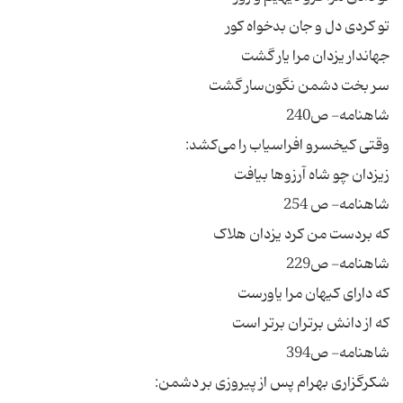
تو کردی دل و جان بدخواه کور
جهاندار یزدان مرا یار گشت
سر بخت دشمن نگون‌سار گشت
شاهنامه- ص240
وقتی کیخسرو افراسیاب را می‌کشد:
زیزدان چو شاه آرزوها بیافت
شاهنامه- ص 254
که بردست من کرد یزدان هلاک
شاهنامه- ص229
که دارای کیهان مرا یاورست
که از دانش برتران برتر است
شاهنامه- ص394
شکرگزاری بهرام پس از پیروزی بر دشمن: