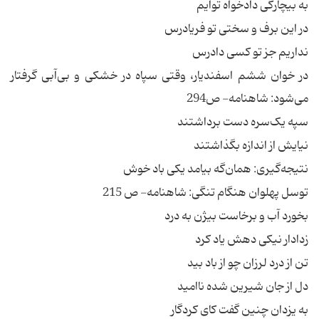
به بیچارگی دادخواه توایم
در این برف و سختی تو فریادرس
نداریم جز تو کسی دادرس
در خوان ششم اسفندیار، وقتی سپاه در خشکی و بی‌آبی گرفتار
می‌شود: شاهنامه- ص294
سپه یک‌سره دست برداشتند
نیایش از اندازه بگذاشتند
نتیجه‌گیری: همان‌گه بیامد یکی باد خوش
توسل پهلوان هنگام تنگی: شاهنامه- ص 215
بخورد آب و برخاست بیژن به درد
زدادار نیکی دهش یاد کرد
تن از درد لرزان چو از باد بید
دل از جان شیرین شده ناامید
به یزدان چنین گفت کای کردگار