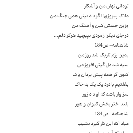
تودانی نهان من و آشکار
ملاک پیروزی: اگر داد بینی همی جنگ من
وزین جستن کین و آهنگ من
در جای دیگر: ز مردی نپیچید هرگز دلم...
شاهنامه- ص184
بدین رزم تاریک شد روز من
سیه شد دل گیتی افروز من
کنون گر همه پیش یزدان پاک
بغلتیم با درد یک یک به خاک
سزاوار باشد که او داد زور
بلند اختر پخش کیوان و هور
شاهنامه- ص184
مبادا که این کار گیرد نشیب