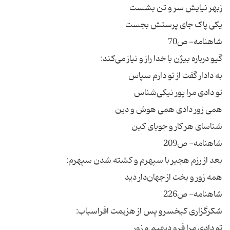
زبهر نیایش سر و تن بشست
یکی پاک جای پرستش بجست
شاهنامه- ص70
گیو درباره بیژن با خدا راز و نیاز می‌کند:
به دادار گفت از تو دارم سپاس
تو دادی مرا پور نیکی‌شناس
همی زور دادی همی هوش و دین
شناسای هر کار و جویای کین
شاهنامه- ص209
بعد از رزم هجیر با سپهرم و کشته شدن سپهرم:
همه زور و بخت از جهان‌دار دید
شاهنامه- ص226
شکرگزاری کیخسرو پس از هزیمت افراسیاب:
تو دادی مرا فرو دیهیم و زور