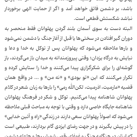
باشد، بر دشمن فائق خواهد آمد و اگر از حمایت الهی برخوردار
نباشد شکستش قطعی است.
البته دست به سوی آسمان بلند گردن پهلوانان فقط منحصر به
دوران گیر افتادن در سختی‌ها یا قبل از آغاز جنگ با دشمن نمی‌شود
و بارها ملاحظه می‌شود که پهلوانان پس از توکل به خدا و دعا و
نیایش به درگاه یزدان؛ وقتی پیروزمندانه به میدان باز می‌گردند، باز
گوشه‌ای را برای شکر‌گزاری پیدا می‌کنند و خدا را ستایش کرده و
تکرار می‌کنند که این «تو بودی» و «نه من» و ... در واقع همان
قضیه «مارمیت، اذرمیت، لکن‌الله رمی» را بارها به زبان شعر در کلام
پهلوانان شاهنامه پیدا می‌کنیم. توکل و شکر در فرهنگ پهلوانان
شاهنامه جایگاه خاصی دارد و وقتی با توجه به مباحث قبلی ملاحظه
می‌شود که اصولاً پهلوانان سعی دارند در زندگی «راه و آئین خدایی»
را در پیش بگیرند و در جهت رضای ایزدی گام بردارند، طبیعی است
که اینان در هنگامه جنگ و غوغای رقص شمشیرها و هلهله دشمن