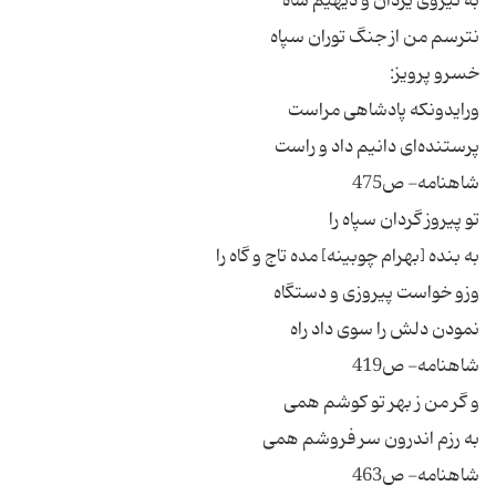
به نیروی یزدان و دیهیم شاه
نترسم من از جنگ توران سپاه
خسرو پرویز:
ورایدونکه پادشاهی مراست
پرستنده‌ای دانیم داد و راست
شاهنامه- ص475
تو پیروز گردان سپاه را
به بنده [بهرام چوبینه] مده تاج و گاه را
وزو خواست پیروزی و دستگاه
نمودن دلش را سوی داد راه
شاهنامه- ص419
و گر من ز بهر تو کوشم همی
به رزم اندرون سر فروشم همی
شاهنامه- ص463