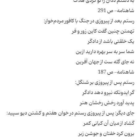
به دستم ددان را تو کردی هلاک
شاهنامه- ص 291
رستم بعد از پیروزی در جنگ با کافور مردم‌خوار:
تهمتن چنین گفت کاین زور و فر
یک خلقتی باشد از دادگر
شما سر به سر بهره دارید ازین
نه جای گله ست از جهان آفرین
شاهنامه- ص 187
رستم پس از پیروزی بر شنگل:
گر ایدونکه نیرو دهد دادگر
پدید آورد رخش رخشان هنر
جای دیگر: پس از پیروزی رستم در خوان هفتم و کشتن دیو سپید:
گشاد از میان آن کیانی کمر
برون کرد خفتان و جوشن زبر