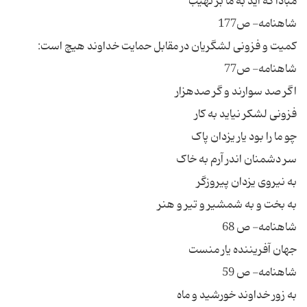
مبادا که آید به ما بر نهیب
شاهنامه- ص177
کمیت و فزونی لشگریان در مقابل حمایت خداوند هیچ است:
شاهنامه- ص77
اگر صد سوارند و گر صدهزار
فزونی لشکر نیاید به کار
چو ما را بود یار یزدان پاک
سر دشمنان اندر آرم به خاک
به نیروی یزدان پیروزگر
به بخت و به شمشیر و تیر و هنر
شاهنامه- ص 68
جهان آفریننده یار منست
شاهنامه- ص 59
به زور خداوند خورشید و ماه