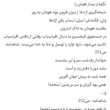
نگهدار بیدار هوش را
نتیجه‌گیری از دعا: ز بیژن فزون بود هومان به زور
ولی: فکندش [بیژن] بسان یکی اژدها
بغلتید هومان به خاک اندرون
در جستجوی کیخسرو به دنبال افراسیاب، وقتی از یافتن افراسیاب
ناامید می‌شود، تنها چاره را توسل و دعا به خدا می‌بیند: شاهنامه-
ص251
جهاندار یک‌شب سر و تن بشست
بشد دور با دفتر زند و اُست
همه شب به پیش جهان آفرین
همی بود گریان و سر بر زمین [سجده]
و...
شاهنامه- ص252
باز هم: سرو تن بشوییم با پا و دست [وضو]