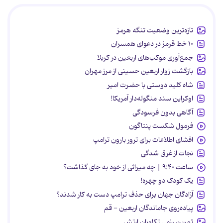
تازه‌ترین وضعیت تنگه هرمز
۱۰ خط قرمز در دعوای همسران
جمع‌آوری موکب‌های اربعین در کربلا
بازگشت زوار اربعین حسینی از مرز مهران
شاه کلید دوستی با حضرت امیر
اوکراین سند منگوله‌دار آمریکا!
آگاهی بدون فرسودگی
فرمول شکست پنتاگون
افشای اطلاعات برای ترور بارون ترامپ
نجات از غرق شدگی
ساعت ۹:۴۰ | چه میراثی از خود به جای گذاشت؟
یک کودک دو چهره!
آزادگان جهان برای حذف ترامپ دست به کار شدند؟
پیاده‌روی جاماندگان اربعین - قم
تمرین رزمی تکاوران ارتش