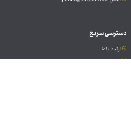
دسترسی سریع
ارتباط با ما
درباره ما
نسخه دسکتاپ
© تمامی حقوق برای موسسه فرهنگی و هنری تبیان محفوظ
است | نقل مطالب با ذکر منبع بلامانع است.
طراحی و تولید: نستوه