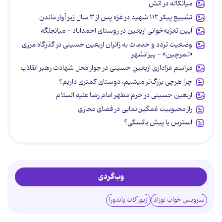
میانکاله در آتش
تشییع پیکر ۱۱۲ شهید در غزه پس از ۳ سال زیر آوار ماندن
آیین تعزیه‌خوانی اربعین در روستای احمدآباد - میانجلگه
وضعیت تردد و خدمات به زائران اربعین حسینی در گذرگاه مرزی
«تمرچین» - پیرانشهر
مراسم عزاداری اربعینِ حسینی در جوار محل شهادت رهبر انقلاب
چرا هرچی بزرگ‌تر میشیم، دوستای کمتری داریم؟
اربعین حسینی در حرم مطهر امام رضا علیه السلام
راز محبوبیت غمگین‌نمایی در فضای مجازی
استرس یا پیش یائسگی؟
وب‌گردی
سرویس خواب نوزاد
زیورآلات پاندورا