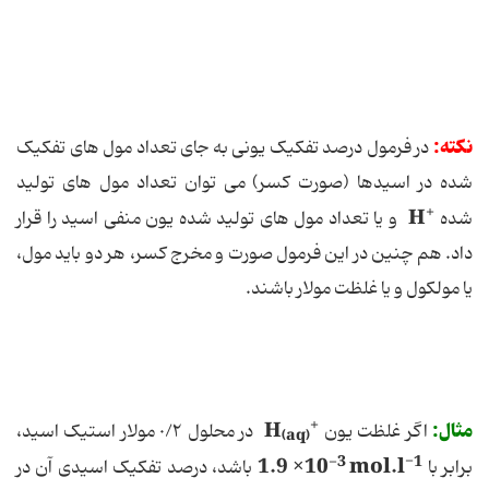
نکته:
در فرمول درصد تفکیک یونی به جای تعداد مول های تفکیک
شده در اسیدها (صورت کسر) می توان تعداد مول های تولید
+
H
شده
و یا تعداد مول های تولید شده یون منفی اسید را قرار
داد. هم چنین در این فرمول صورت و مخرج کسر، هر دو باید مول،
یا مولکول و یا غلظت مولار باشند.
+
مثال:
H
اگر غلظت یون
در محلول ٠/٢ مولار استیک اسید،
(aq)
-3
-1
1.9 ×10
mol.l
برابر با
باشد، درصد تفکیک اسیدی آن در