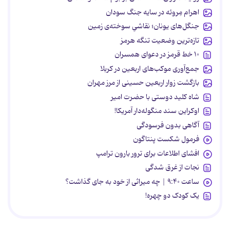
اهرام مِروئه در سایه جنگ سودان
جنگل‌های یونان؛ نقاشیِ سوخته‌ی زمین
تازه‌ترین وضعیت تنگه هرمز
۱۰ خط قرمز در دعوای همسران
جمع‌آوری موکب‌های اربعین در کربلا
بازگشت زوار اربعین حسینی از مرز مهران
شاه کلید دوستی با حضرت امیر
اوکراین سند منگوله‌دار آمریکا!
آگاهی بدون فرسودگی
فرمول شکست پنتاگون
افشای اطلاعات برای ترور بارون ترامپ
نجات از غرق شدگی
ساعت ۹:۴۰ | چه میراثی از خود به جای گذاشت؟
یک کودک دو چهره!