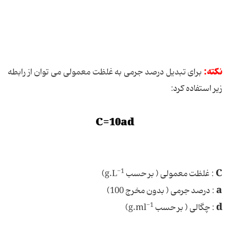
نکته:
برای تبدیل درصد جرمی به غلظت معمولی می توان از رابطه
زیر استفاده کرد:
C=10ad
-1
C
: غلظت معمولی ( بر حسب g.L
)
a
: درصد جرمی ( بدون مخرج 100)
-1
d
: چگالی ( بر حسب g.ml
)