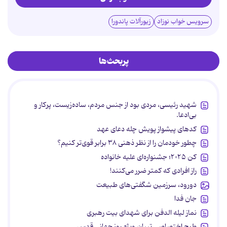
سرویس خواب نوزاد
زیورآلات پاندورا
پربحث‌ها
شهید رئیسی، مردی بود از جنس مردم، ساده‌زیست، پرکار و
بی‌ادعا.
کدهای پیشواز پویش چله دعای عهد
چطور خودمان را از نظر ذهنی ۳۸ برابر قوی‌تر کنیم؟
کن ۲۰۲۵؛ جشنواره‌ای علیه خانواده
راز افرادی که کمتر ضرر می‌کنند!
دورود، سرزمین شگفتی‌های طبیعت
جان فدا
نماز لیله الدفن برای شهدای بیت رهبری
طرح اختصاصی تبیان ویژه روز جهانی قدس