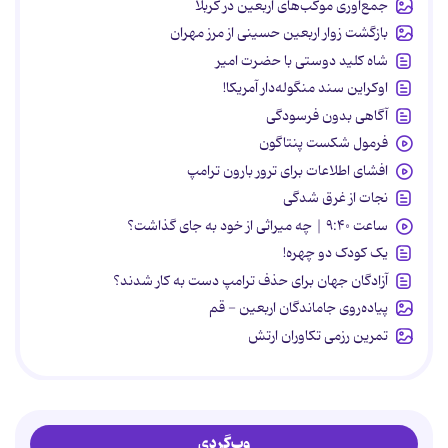
جمع‌آوری موکب‌های اربعین در کربلا
بازگشت زوار اربعین حسینی از مرز مهران
شاه کلید دوستی با حضرت امیر
اوکراین سند منگوله‌دار آمریکا!
آگاهی بدون فرسودگی
فرمول شکست پنتاگون
افشای اطلاعات برای ترور بارون ترامپ
نجات از غرق شدگی
ساعت ۹:۴۰ | چه میراثی از خود به جای گذاشت؟
یک کودک دو چهره!
آزادگان جهان برای حذف ترامپ دست به کار شدند؟
پیاده‌روی جاماندگان اربعین - قم
تمرین رزمی تکاوران ارتش
وب‌گردی