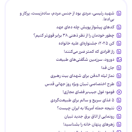
شهید رئیسی، مردی بود از جنس مردم، ساده‌زیست، پرکار و
بی‌ادعا.
کدهای پیشواز پویش چله دعای عهد
چطور خودمان را از نظر ذهنی ۳۸ برابر قوی‌تر کنیم؟
کن ۲۰۲۵؛ جشنواره‌ای علیه خانواده
راز افرادی که کمتر ضرر می‌کنند!
دورود، سرزمین شگفتی‌های طبیعت
جان فدا
نماز لیله الدفن برای شهدای بیت رهبری
طرح اختصاصی تبیان ویژه روز جهانی قدس
فومو؛ غول جیب‌بر فضای مجازی!
۵ غذای سریع و سالم برای طبیعت‌گردی
نتیجه حمله آمریکا به ایران چیست؟
رونمایی از اتاق برق جدید تبیان
زهرهای پنهان خانه را بشناسید!