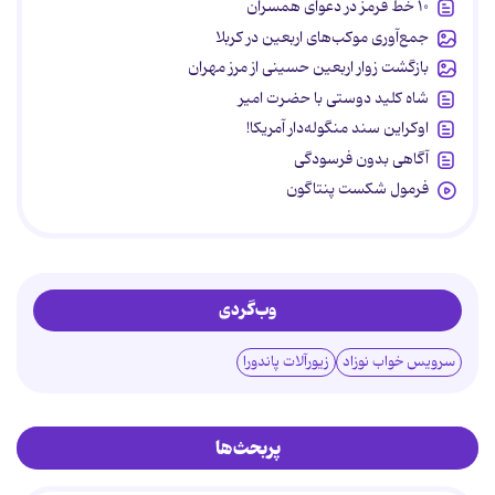
۱۰ خط قرمز در دعوای همسران
جمع‌آوری موکب‌های اربعین در کربلا
بازگشت زوار اربعین حسینی از مرز مهران
شاه کلید دوستی با حضرت امیر
اوکراین سند منگوله‌دار آمریکا!
آگاهی بدون فرسودگی
فرمول شکست پنتاگون
وب‌گردی
سرویس خواب نوزاد
زیورآلات پاندورا
پربحث‌ها