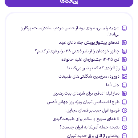
پربحث‌ها
شهید رئیسی، مردی بود از جنس مردم، ساده‌زیست، پرکار و
بی‌ادعا.
کدهای پیشواز پویش چله دعای عهد
چطور خودمان را از نظر ذهنی ۳۸ برابر قوی‌تر کنیم؟
کن ۲۰۲۵؛ جشنواره‌ای علیه خانواده
راز افرادی که کمتر ضرر می‌کنند!
دورود، سرزمین شگفتی‌های طبیعت
جان فدا
نماز لیله الدفن برای شهدای بیت رهبری
طرح اختصاصی تبیان ویژه روز جهانی قدس
فومو؛ غول جیب‌بر فضای مجازی!
۵ غذای سریع و سالم برای طبیعت‌گردی
نتیجه حمله آمریکا به ایران چیست؟
رونمایی از اتاق برق جدید تبیان