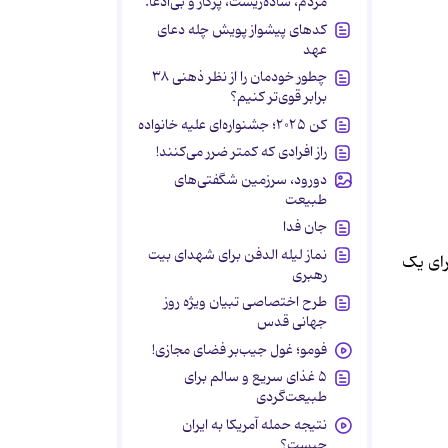
مردم، ساده‌زیست، پرکار و بی‌ادعا.
کدهای پیشواز پویش چله دعای
عهد
چطور خودمان را از نظر ذهنی ۳۸
برابر قوی‌تر کنیم؟
کن ۲۰۲۵؛ جشنواره‌ای علیه خانواده
راز افرادی که کمتر ضرر می‌کنند!
دورود، سرزمین شگفتی‌های
طبیعت
جان فدا
نماز لیله الدفن برای شهدای بیت
رای یک
رهبری
طرح اختصاصی تبیان ویژه روز
جهانی قدس
فومو؛ غول جیب‌بر فضای مجازی!
۵ غذای سریع و سالم برای
طبیعت‌گردی
نتیجه حمله آمریکا به ایران
چیست؟