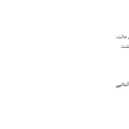
 حالت،
شت:
نتالپی