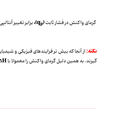
)،
(q
گرمای واکنش در فشار ثابت
برابر تغییر آنتال
p
نکته:
از آنجا که بیش تر فرایندهای فیزیکی و شیمیای
∆H
گیرند. به همین دلیل گرمای واکنش را معمولا با