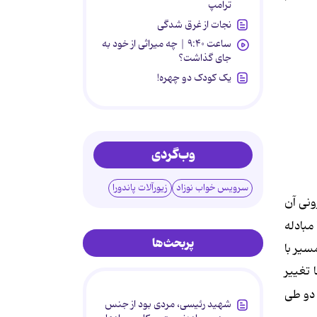
ترامپ
نجات از غرق شدگی
ساعت ۹:۴۰ | چه میراثی از خود به
جای گذاشت؟
یک کودک دو چهره!
وب‌گردی
سرویس خواب نوزاد
زیورآلات پاندورا
ونی آن
مبادله
پربحث‌ها
سیر با
 تغییر
 دو طی
شهید رئیسی، مردی بود از جنس