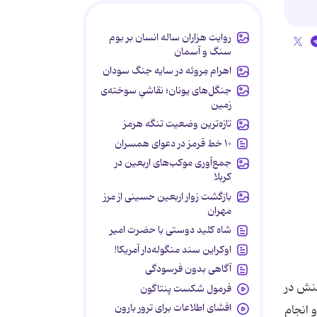
روایت هزاران ساله انسان بر بوم
سنگ و آسمان
اهرام مِروئه در سایه جنگ سودان
جنگل‌های یونان؛ نقاشیِ سوخته‌ی
زمین
تازه‌ترین وضعیت تنگه هرمز
۱۰ خط قرمز در دعوای همسران
جمع‌آوری موکب‌های اربعین در
کربلا
بازگشت زوار اربعین حسینی از مرز
مهران
شاه کلید دوستی با حضرت امیر
اوکراین سند منگوله‌دار آمریکا!
آگاهی بدون فرسودگی
کنش در
فرمول شکست پنتاگون
افشای اطلاعات برای ترور بارون
 انجام