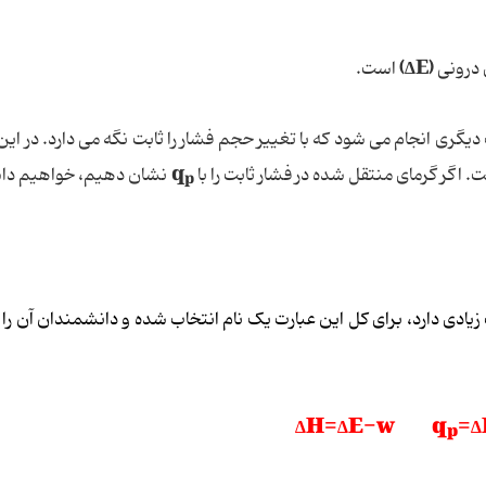
)
∆E
(
ی درونی
است.
یگری انجام می شود که با تغییر حجم فشار را ثابت نگه می دارد. در این
q
ست. اگر گرمای منتقل شده در فشار ثابت را با
نشان دهیم، خواهیم دا
p
ادی دارد، برای کل این عبارت یک نام انتخاب شده و دانشمندان آن را آ
∆H=∆E-w q
=∆
p