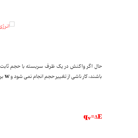
حال اگر واکنش در یک ظرف سربسته با حجم ثابت ان
w
باشند، کار ناشی از تغییر حجم انجام نمی شود و
بر
q
=∆E
v