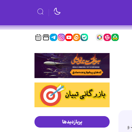
پربازدیدها
 و