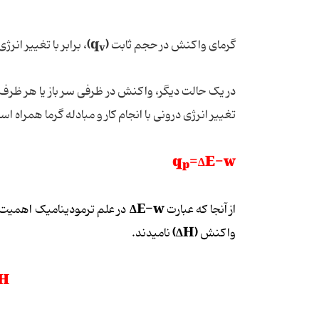
)
(q
گرمای واکنش در حجم ثابت
، برابر با تغییر انرژ
v
در یک حالت دیگر، واکنش در ظرفی سر باز یا هر ظرف د
تغییر انرژی درونی با انجام کار و مبادله گرما همراه ا
q
=∆E-w
p
∆E-w
از آنجا که عبارت
در علم ترمودینامیک اهمیت زی
(H∆)
واکنش
نامیدند.
H