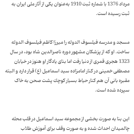
مرداد 1376 با شماره ثبت 1910 به‌عنوان یکی از آثار ملی ایران به
مسجد و مدرسه فیلسوف الدوله را میرزا كاظم فیلسوف الدوله
ساخت. او که از پزشكان مشهور دوره ناصرالدین شاه بود، در سال
1323 هجری قمری از دنیا رفت اما بنای یادگار او هنوز در خیابان
مصطفی خمینی در كنار امامزاده سید اسماعیل (ع) قرار دارد و البته
مقبره بانی آن هم كنار حیاط بسیار كوچك پشت صحن به خاک
این بنا به صورت‌ بخشی از مجموعه‌ سید اسماعیل در قلب محله‌
چالمیدان احداث شده و به صورت وقف برای آموزش طلاب