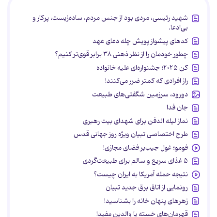
شهید رئیسی، مردی بود از جنس مردم، ساده‌زیست، پرکار و
بی‌ادعا.
کدهای پیشواز پویش چله دعای عهد
چطور خودمان را از نظر ذهنی ۳۸ برابر قوی‌تر کنیم؟
کن ۲۰۲۵؛ جشنواره‌ای علیه خانواده
راز افرادی که کمتر ضرر می‌کنند!
دورود، سرزمین شگفتی‌های طبیعت
جان فدا
نماز لیله الدفن برای شهدای بیت رهبری
طرح اختصاصی تبیان ویژه روز جهانی قدس
فومو؛ غول جیب‌بر فضای مجازی!
۵ غذای سریع و سالم برای طبیعت‌گردی
نتیجه حمله آمریکا به ایران چیست؟
رونمایی از اتاق برق جدید تبیان
زهرهای پنهان خانه را بشناسید!
قهرمان‌های خسته یا والدین مفید!