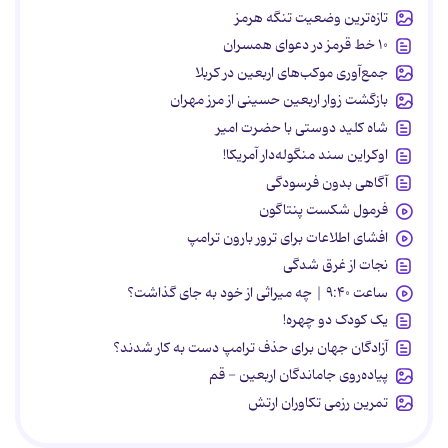
تازه‌ترین وضعیت تنگه هرمز
۱۰ خط قرمز در دعوای همسران
جمع‌آوری موکب‌های اربعین در کربلا
بازگشت زوار اربعین حسینی از مرز مهران
شاه کلید دوستی با حضرت امیر
اوکراین سند منگوله‌دار آمریکا!
آگاهی بدون فرسودگی
فرمول شکست پنتاگون
افشای اطلاعات برای ترور بارون ترامپ
نجات از غرق شدگی
ساعت ۹:۴۰ | چه میراثی از خود به جای گذاشت؟
یک کودک دو چهره!
آزادگان جهان برای حذف ترامپ دست به کار شدند؟
پیاده‌روی جاماندگان اربعین - قم
تمرین رزمی تکاوران ارتش