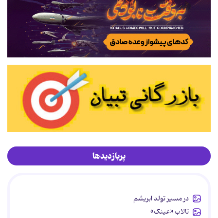
پربازدیدها
در مسیر تولد ابریشم
تالاب «عینک»